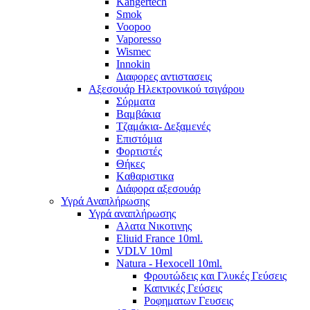
Kangertech
Smok
Voopoo
Vaporesso
Wismec
Ιnnokin
Διαφορες αντιστασεις
Αξεσουάρ Ηλεκτρονικού τσιγάρου
Σύρματα
Βαμβάκια
Τζαμάκια- Δεξαμενές
Επιστόμια
Φορτιστές
Θήκες
Kαθαριστικα
Διάφορα αξεσουάρ
Υγρά Αναπλήρωσης
Υγρά αναπλήρωσης
Aλατα Νικοτινης
Eliuid France 10ml.
VDLV 10ml
Natura - Hexocell 10ml.
Φρουτώδεις και Γλυκές Γεύσεις
Καπνικές Γεύσεις
Ροφηματων Γευσεις