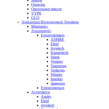
Justfog
Quawins
Οικονομικα πακετα
VYPE
GLO
Αναλώσιμα Ηλεκτρονικού Τσιγάρου
Μπαταρίες
Ατμοποιητές
Εργοστασιακοι
ΑSPIRE
Eleaf
Joyetech
Kangertech
Smok
Voopoo
Vaporesso
Teslacigs
Wismec
Innokin
Διαφοροι
Επισκευασιμοι
Aντιστάσεις
Aspire
Eleaf
Joyetech