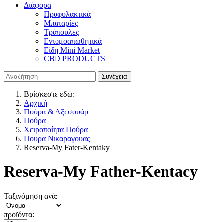
Διάφορα
Προφυλακτικά
Μπαταρίες
Τράπουλες
Εντομοαπωθητικά
Είδη Mini Market
CBD PRODUCTS
Βρίσκεστε εδώ:
Αρχική
Πούρα & Αξεσουάρ
Πούρα
Χειροποίητα Πούρα
Πουρα Νικαραγουας
Reserva-My Fater-Kentaky
Reserva-My Father-Kentacy
Ταξινόμηση ανά:
προϊόντα: