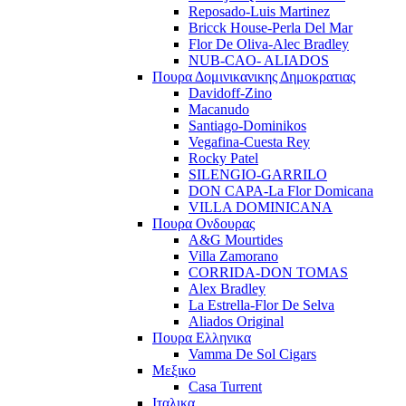
Reposado-Luis Martinez
Bricck House-Perla Del Mar
Flor De Oliva-Alec Bradley
NUB-CAO- ALIADOS
Πουρα Δομινικανικης Δημοκρατιας
Davidoff-Zino
Macanudo
Santiago-Dominikos
Vegafina-Cuesta Rey
Rocky Patel
SILENGIO-GARRILO
DON CAPA-La Flor Domicana
VILLA DOMINICANA
Πουρα Ονδουρας
A&G Mourtides
Villa Zamorano
CORRIDA-DON TOMAS
Alex Bradley
La Estrella-Flor De Selva
Aliados Original
Πουρα Ελληνικα
Vamma De Sol Cigars
Μεξικο
Casa Turrent
Ιταλικα