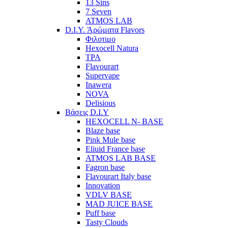
13 Sins
7 Seven
ATMOS LAB
D.I.Y. Άρώματα Flavors
Φιλοτιμο
Hexocell Natura
TPA
Flavourart
Supervape
Inawera
ΝOVA
Delisious
Βάσεις D.I.Y
HEXOCELL N- BASE
Blaze base
Pink Mule base
Eliuid France base
ATMOS LAB BASE
Fagron base
Flavourart Italy base
Innovation
VDLV BASE
MAD JUICE BASE
Puff base
Tasty Clouds