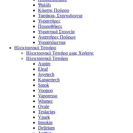
Ψαλίδι
Κόφτης Πούρου
Τασάκια- Σταχτοδοχεια
Υγραντήρες
Πουροθήκες
Υγραντικά Στοιχεία
Αναπτήρες Πούρων
Υγρασιόμετρα
Ηλεκτρονικό Τσιγάρο
Ηλεκτρονικό Τσιγάρο μιας Χρήσης
Ηλεκτρονικό Τσιγάρο
Aspire
Eleaf
Joyetech
Kangertech
Smok
Voopoo
Vaporesso
Wismec
Ovale
Teslacigs
Vpark
Innokin
Delirium