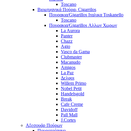
Toscano
Βιομηχανικά Πούρα- Cigarrilos
Πουρακια/Gigarillos Ιταλικα Toskanello
Toscano
Πουρακια/Gigarillos Αλλων Χωρων
La Aurora
Panter
Chazz
Agio
Vasco da Gama
Clubmaster
Macanudo
Amigos
La Paz
Δελφοι
Willem Primo
Nobel Petit
Handelsgold
Break
Cafe Creme
Davidoff
Pall Mall
J.Cortes
Αξεσουάρ Πούρων
Πουροτρύπανο