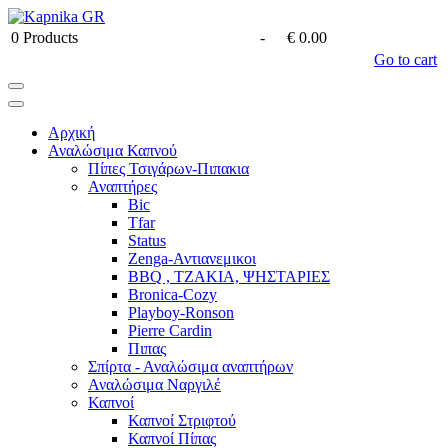
0
Products
-
€ 0.00
Go to cart
Αρχική
Αναλώσιμα Καπνού
Πίπες Τσιγάρων-Πιπακια
Αναπτήρες
Bic
Tfar
Status
Zenga-Αντιανεμικοι
BBQ , ΤΖΑΚΙΑ, ΨΗΣΤΑΡΙΕΣ
Bronica-Cozy
Playboy-Ronson
Pierre Cardin
Πιπας
Σπίρτα - Αναλώσιμα αναπτήρων
Αναλώσιμα Ναργιλέ
Καπνοί
Καπνοί Στριφτού
Καπνοί Πίπας