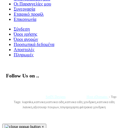
Οι Παραγγελίες μου
Συνεργασία
Εταιρικό προφίλ
Επικοινωνία
Σύνδεση
Όροι χρήσης
Όροι αγορών
Προσωπικά δεδομένα
Αποστολές
Πληρωμές
Follow Us on ..
Με την Υποστήριξη της
SetIN Designs
• Φιλοξενία
Host eDomains
- Top-
Tags: kapnika,καπνικα,καπνικα ειδη,καπνικα ειδη χονδρικη,καπνικα ειδη
λιανικη,αξεσουαρ πουρων,τσιγαροχαρτα,φιλτρακια χονδρικη
×