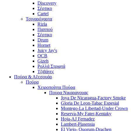
Discovery
Σέρτικο
Cartel
Τσιγαρόχαρτα
Rizla
Παππού
Σέρτικο
Drum
Hornet
Juicy Jay's
OCB
Gizeh
Ρολλά Στριφτά
Τζιβάνες
Πούρα & Αξεσουάρ
Πούρα
Χειροποίητα Πούρα
Πουρα Νικαραγουας
Joya De Nicaragua-Factory Smoke
Gloria De Leon-Tabac Espesial
Montego-La Libertad-Under Crown
Reserva-My Fater-Kentaky
Hoja-AJ Fernadez
Lambert-Plasensia
El Viejo- Quorum-Drachen