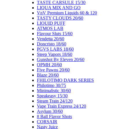
ΤΑSTE CARSULE 15/30
LIQUA MIX AND GO
VnV Premium Liquids 60 & 120
TASTY CLOUDS 20/60
LIOUID PUFF
ATMOS LAB
Flavour Sluts 15/60
Vendetta 20/60
Doncristo 18/60
PGVS LABS 18/60
Steep Vapors 18/60
Gunshot By Eleven 20/60
ΟΡΜΗ 20/60
Five Pawns 20/60
Blaze 20/60
FHILOTIMO DARK SERIES
Philotimo 30/75
Minimalistic 30/60
Speakeasy 15/30
Steam Train 24/120
Vape Train Express 24/120
Asylum 30/60
8 Βall Flavor Shots
CORSAIR
Nasty Juice