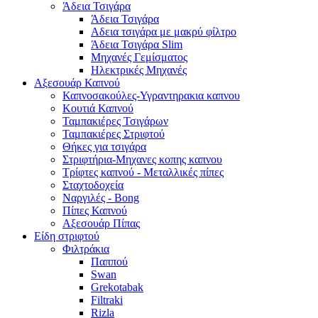
Άδεια Τσιγάρα
Άδεια Τσιγάρα
Αδεια τσιγάρα με μακρύ φίλτρο
Άδεια Τσιγάρα Slim
Μηχανές Γεμίσματος
Ηλεκτρικές Μηχανές
Αξεσουάρ Καπνού
Καπνοσακούλες-Υγραντηρακια καπνου
Κουτιά Καπνού
Ταμπακιέρες Τσιγάρων
Ταμπακιέρες Στριφτού
Θήκες για τσιγάρα
Στριφτήρια-Μηχανες κοπης καπνου
Τρίφτες καπνού - Μεταλλικές πίπες
Σταχτοδοχεία
Ναργιλές - Bong
Πίπες Καπνού
Αξεσουάρ Πίπας
Είδη στριφτού
Φιλτράκια
Παππού
Swan
Grekotabak
Filtraki
Rizla