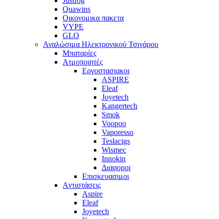
Justfog
Quawins
Οικονομικα πακετα
VYPE
GLO
Αναλώσιμα Ηλεκτρονικού Τσιγάρου
Μπαταρίες
Ατμοποιητές
Εργοστασιακοι
ΑSPIRE
Eleaf
Joyetech
Kangertech
Smok
Voopoo
Vaporesso
Teslacigs
Wismec
Innokin
Διαφοροι
Επισκευασιμοι
Aντιστάσεις
Aspire
Eleaf
Joyetech