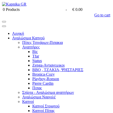
0
Products
-
€ 0.00
Go to cart
Αρχική
Αναλώσιμα Καπνού
Πίπες Τσιγάρων-Πιπακια
Αναπτήρες
Bic
Tfar
Status
Zenga-Αντιανεμικοι
BBQ , ΤΖΑΚΙΑ, ΨΗΣΤΑΡΙΕΣ
Bronica-Cozy
Playboy-Ronson
Pierre Cardin
Πιπας
Σπίρτα - Αναλώσιμα αναπτήρων
Αναλώσιμα Ναργιλέ
Καπνοί
Καπνοί Στριφτού
Καπνοί Πίπας