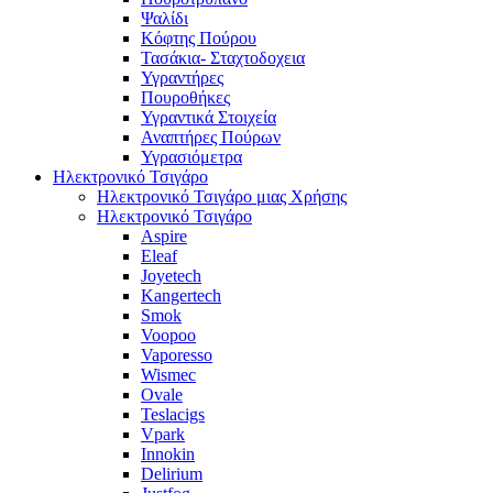
Ψαλίδι
Κόφτης Πούρου
Τασάκια- Σταχτοδοχεια
Υγραντήρες
Πουροθήκες
Υγραντικά Στοιχεία
Αναπτήρες Πούρων
Υγρασιόμετρα
Ηλεκτρονικό Τσιγάρο
Ηλεκτρονικό Τσιγάρο μιας Χρήσης
Ηλεκτρονικό Τσιγάρο
Aspire
Eleaf
Joyetech
Kangertech
Smok
Voopoo
Vaporesso
Wismec
Ovale
Teslacigs
Vpark
Innokin
Delirium