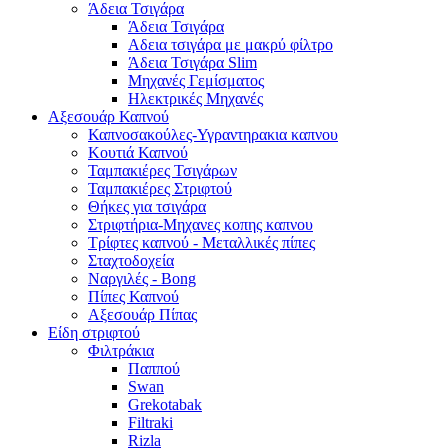
Άδεια Τσιγάρα
Άδεια Τσιγάρα
Αδεια τσιγάρα με μακρύ φίλτρο
Άδεια Τσιγάρα Slim
Μηχανές Γεμίσματος
Ηλεκτρικές Μηχανές
Αξεσουάρ Καπνού
Καπνοσακούλες-Υγραντηρακια καπνου
Κουτιά Καπνού
Ταμπακιέρες Τσιγάρων
Ταμπακιέρες Στριφτού
Θήκες για τσιγάρα
Στριφτήρια-Μηχανες κοπης καπνου
Τρίφτες καπνού - Μεταλλικές πίπες
Σταχτοδοχεία
Ναργιλές - Bong
Πίπες Καπνού
Αξεσουάρ Πίπας
Είδη στριφτού
Φιλτράκια
Παππού
Swan
Grekotabak
Filtraki
Rizla