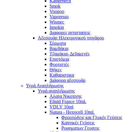
Kangertech
Smok
Voopoo
Vaporesso
Wismec
Ιnnokin
Διαφορες αντιστασεις
Αξεσουάρ Ηλεκτρονικού τσιγάρου
Σύρματα
Βαμβάκια
Τζαμάκια- Δεξαμενές
Επιστόμια
Φορτιστές
Θήκες
Kαθαριστικα
Διάφορα αξεσουάρ
Υγρά Αναπλήρωσης
Υγρά αναπλήρωσης
Aλατα Νικοτινης
Eliuid France 10ml.
VDLV 10ml
Natura - Hexocell 10ml.
Φρουτώδεις και Γλυκές Γεύσεις
Καπνικές Γεύσεις
Ροφηματων Γευσεις