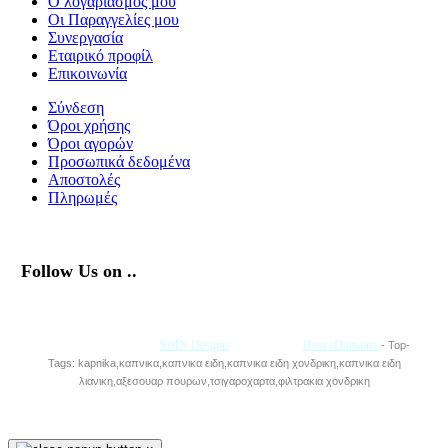
Ο λογαριασμός μου
Οι Παραγγελίες μου
Συνεργασία
Εταιρικό προφίλ
Επικοινωνία
Σύνδεση
Όροι χρήσης
Όροι αγορών
Προσωπικά δεδομένα
Αποστολές
Πληρωμές
Follow Us on ..
Με την Υποστήριξη της
SetIN Designs
• Φιλοξενία
Host eDomains
- Top-
Tags: kapnika,καπνικα,καπνικα ειδη,καπνικα ειδη χονδρικη,καπνικα ειδη
λιανικη,αξεσουαρ πουρων,τσιγαροχαρτα,φιλτρακια χονδρικη