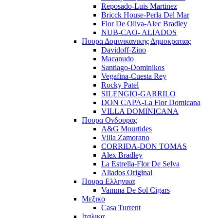
Reposado-Luis Martinez
Bricck House-Perla Del Mar
Flor De Oliva-Alec Bradley
NUB-CAO- ALIADOS
Πουρα Δομινικανικης Δημοκρατιας
Davidoff-Zino
Macanudo
Santiago-Dominikos
Vegafina-Cuesta Rey
Rocky Patel
SILENGIO-GARRILO
DON CAPA-La Flor Domicana
VILLA DOMINICANA
Πουρα Ονδουρας
A&G Mourtides
Villa Zamorano
CORRIDA-DON TOMAS
Alex Bradley
La Estrella-Flor De Selva
Aliados Original
Πουρα Ελληνικα
Vamma De Sol Cigars
Μεξικο
Casa Turrent
Ιταλικα