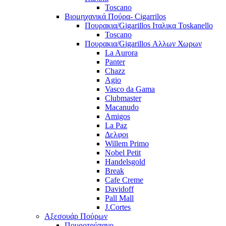
Toscano
Βιομηχανικά Πούρα- Cigarrilos
Πουρακια/Gigarillos Ιταλικα Toskanello
Toscano
Πουρακια/Gigarillos Αλλων Χωρων
La Aurora
Panter
Chazz
Agio
Vasco da Gama
Clubmaster
Macanudo
Amigos
La Paz
Δελφοι
Willem Primo
Nobel Petit
Handelsgold
Break
Cafe Creme
Davidoff
Pall Mall
J.Cortes
Αξεσουάρ Πούρων
Πουροτρύπανο