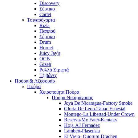
Discovery
Σέρτικο
Cartel
Τσιγαρόχαρτα
Rizla
Παππού
Σέρτικο
Drum
Hornet
Juicy Jay's
OCB
Gizeh
Ρολλά Στριφτά
Τζιβάνες
Πούρα & Αξεσουάρ
Πούρα
Χειροποίητα Πούρα
Πουρα Νικαραγουας
Joya De Nicaragua-Factory Smoke
Gloria De Leon-Tabac Espesial
Montego-La Libertad-Under Crown
Reserva-My Fater-Kentaky
Hoja-AJ Fernadez
Lambert-Plasensia
El Viejo- Quorum-Drachen