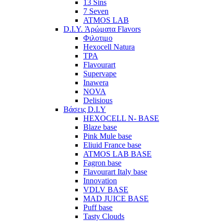
13 Sins
7 Seven
ATMOS LAB
D.I.Y. Άρώματα Flavors
Φιλοτιμο
Hexocell Natura
TPA
Flavourart
Supervape
Inawera
ΝOVA
Delisious
Βάσεις D.I.Y
HEXOCELL N- BASE
Blaze base
Pink Mule base
Eliuid France base
ATMOS LAB BASE
Fagron base
Flavourart Italy base
Innovation
VDLV BASE
MAD JUICE BASE
Puff base
Tasty Clouds