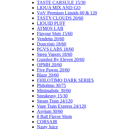
ΤΑSTE CARSULE 15/30
LIQUA MIX AND GO
VnV Premium Liquids 60 & 120
TASTY CLOUDS 20/60
LIOUID PUFF
ATMOS LAB
Flavour Sluts 15/60
Vendetta 20/60
Doncristo 18/60
PGVS LABS 18/60
Steep Vapors 18/60
Gunshot By Eleven 20/60
ΟΡΜΗ 20/60
Five Pawns 20/60
Blaze 20/60
FHILOTIMO DARK SERIES
Philotimo 30/75
Minimalistic 30/60
Speakeasy 15/30
Steam Train 24/120
Vape Train Express 24/120
Asylum 30/60
8 Βall Flavor Shots
CORSAIR
Nasty Juice