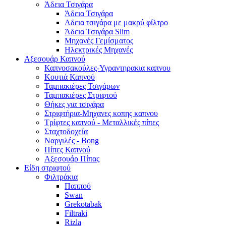
Άδεια Τσιγάρα
Άδεια Τσιγάρα
Αδεια τσιγάρα με μακρύ φίλτρο
Άδεια Τσιγάρα Slim
Μηχανές Γεμίσματος
Ηλεκτρικές Μηχανές
Αξεσουάρ Καπνού
Καπνοσακούλες-Υγραντηρακια καπνου
Κουτιά Καπνού
Ταμπακιέρες Τσιγάρων
Ταμπακιέρες Στριφτού
Θήκες για τσιγάρα
Στριφτήρια-Μηχανες κοπης καπνου
Τρίφτες καπνού - Μεταλλικές πίπες
Σταχτοδοχεία
Ναργιλές - Bong
Πίπες Καπνού
Αξεσουάρ Πίπας
Είδη στριφτού
Φιλτράκια
Παππού
Swan
Grekotabak
Filtraki
Rizla