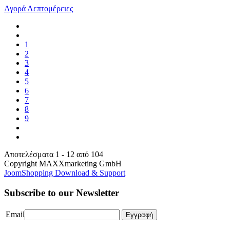
Αγορά
Λεπτομέρειες
1
2
3
4
5
6
7
8
9
Αποτελέσματα 1 - 12 από 104
Copyright MAXXmarketing GmbH
JoomShopping Download & Support
Subscribe to our Newsletter
Email
Εγγραφή