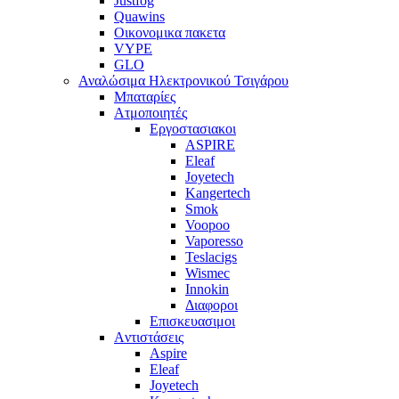
Justfog
Quawins
Οικονομικα πακετα
VYPE
GLO
Αναλώσιμα Ηλεκτρονικού Τσιγάρου
Μπαταρίες
Ατμοποιητές
Εργοστασιακοι
ΑSPIRE
Eleaf
Joyetech
Kangertech
Smok
Voopoo
Vaporesso
Teslacigs
Wismec
Innokin
Διαφοροι
Επισκευασιμοι
Aντιστάσεις
Aspire
Eleaf
Joyetech