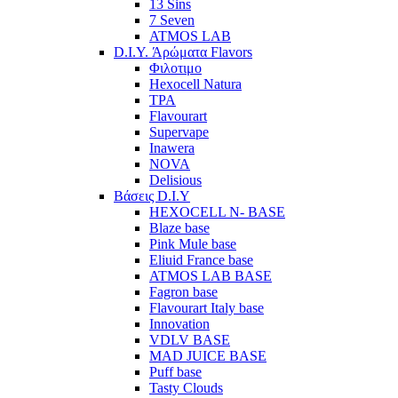
13 Sins
7 Seven
ATMOS LAB
D.I.Y. Άρώματα Flavors
Φιλοτιμο
Hexocell Natura
TPA
Flavourart
Supervape
Inawera
ΝOVA
Delisious
Βάσεις D.I.Y
HEXOCELL N- BASE
Blaze base
Pink Mule base
Eliuid France base
ATMOS LAB BASE
Fagron base
Flavourart Italy base
Innovation
VDLV BASE
MAD JUICE BASE
Puff base
Tasty Clouds