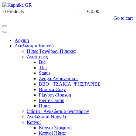
0
Products
-
€ 0.00
Go to cart
Αρχική
Αναλώσιμα Καπνού
Πίπες Τσιγάρων-Πιπακια
Αναπτήρες
Bic
Tfar
Status
Zenga-Αντιανεμικοι
BBQ , ΤΖΑΚΙΑ, ΨΗΣΤΑΡΙΕΣ
Bronica-Cozy
Playboy-Ronson
Pierre Cardin
Πιπας
Σπίρτα - Αναλώσιμα αναπτήρων
Αναλώσιμα Ναργιλέ
Καπνοί
Καπνοί Στριφτού
Καπνοί Πίπας