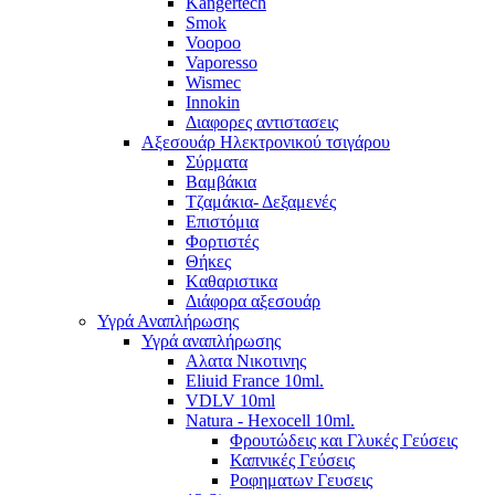
Kangertech
Smok
Voopoo
Vaporesso
Wismec
Ιnnokin
Διαφορες αντιστασεις
Αξεσουάρ Ηλεκτρονικού τσιγάρου
Σύρματα
Βαμβάκια
Τζαμάκια- Δεξαμενές
Επιστόμια
Φορτιστές
Θήκες
Kαθαριστικα
Διάφορα αξεσουάρ
Υγρά Αναπλήρωσης
Υγρά αναπλήρωσης
Aλατα Νικοτινης
Eliuid France 10ml.
VDLV 10ml
Natura - Hexocell 10ml.
Φρουτώδεις και Γλυκές Γεύσεις
Καπνικές Γεύσεις
Ροφηματων Γευσεις