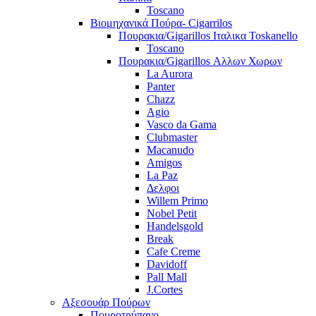
Toscano
Βιομηχανικά Πούρα- Cigarrilos
Πουρακια/Gigarillos Ιταλικα Toskanello
Toscano
Πουρακια/Gigarillos Αλλων Χωρων
La Aurora
Panter
Chazz
Agio
Vasco da Gama
Clubmaster
Macanudo
Amigos
La Paz
Δελφοι
Willem Primo
Nobel Petit
Handelsgold
Break
Cafe Creme
Davidoff
Pall Mall
J.Cortes
Αξεσουάρ Πούρων
Πουροτρύπανο