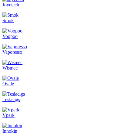
Joyetech
Smok
Voopoo
Vaporesso
Wismec
Ovale
Teslacigs
Vpark
Innokin