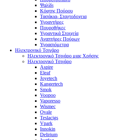
Ψαλίδι
Κόφτης Πούρου
Τασάκια- Σταχτοδοχεια
Υγραντήρες
Πουροθήκες
Υγραντικά Στοιχεία
Αναπτήρες Πούρων
Υγρασιόμετρα
Ηλεκτρονικό Τσιγάρο
Ηλεκτρονικό Τσιγάρο μιας Χρήσης
Ηλεκτρονικό Τσιγάρο
Aspire
Eleaf
Joyetech
Kangertech
Smok
Voopoo
Vaporesso
Wismec
Ovale
Teslacigs
Vpark
Innokin
Delirium