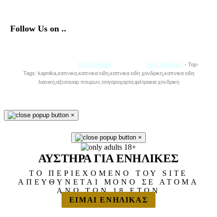
Follow Us on ..
Με την Υποστήριξη της
SetIN Designs
• Φιλοξενία
Host eDomains
- Top-
Tags: kapnika,καπνικα,καπνικα ειδη,καπνικα ειδη χονδρικη,καπνικα ειδη
λιανικη,αξεσουαρ πουρων,τσιγαροχαρτα,φιλτρακια χονδρικη
×
×
ΑΥΣΤΗΡΑ ΓΙΑ ΕΝΗΛΙΚΕΣ
ΤΟ ΠΕΡΙΕΧΟΜΕΝΟ ΤΟΥ SITE
ΑΠΕΥΘΥΝΕΤΑΙ ΜΟΝΟ ΣΕ ΑΤΟΜΑ
ΑΝΩ ΤΩΝ 18 ΕΤΩΝ
ΕΙΜΑΙ ΕΝΗΛΙΚΑΣ