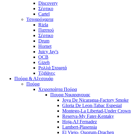
Discovery
Σέρτικο
Cartel
Τσιγαρόχαρτα
Rizla
Παππού
Σέρτικο
Drum
Hornet
Juicy Jay's
OCB
Gizeh
Ρολλά Στριφτά
Τζιβάνες
Πούρα & Αξεσουάρ
Πούρα
Χειροποίητα Πούρα
Πουρα Νικαραγουας
Joya De Nicaragua-Factory Smoke
Gloria De Leon-Tabac Espesial
Montego-La Libertad-Under Crown
Reserva-My Fater-Kentaky
Hoja-AJ Fernadez
Lambert-Plasensia
El Viejo- Quorum-Drachen