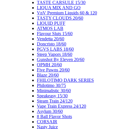
ΤΑSTE CARSULE 15/30
LIQUA MIX AND GO
VnV Premium Liquids 60 & 120
TASTY CLOUDS 20/60
LIOUID PUFF
ATMOS LAB
Flavour Sluts 15/60
Vendetta 20/60
Doncristo 18/60
PGVS LABS 18/60
Steep Vapors 18/60
Gunshot By Eleven 20/60
ΟΡΜΗ 20/60
Five Pawns 20/60
Blaze 20/60
FHILOTIMO DARK SERIES
Philotimo 30/75
Minimalistic 30/60
Speakeasy 15/30
Steam Train 24/120
Vape Train Express 24/120
Asylum 30/60
8 Βall Flavor Shots
CORSAIR
Nasty Juice