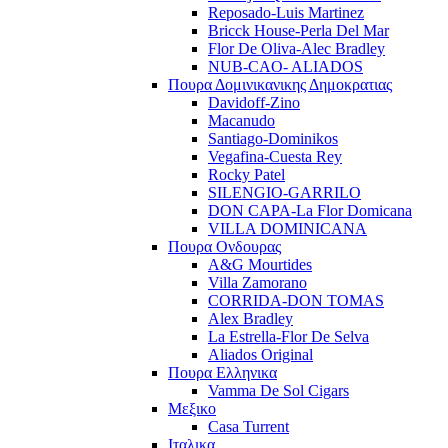
Reposado-Luis Martinez
Bricck House-Perla Del Mar
Flor De Oliva-Alec Bradley
NUB-CAO- ALIADOS
Πουρα Δομινικανικης Δημοκρατιας
Davidoff-Zino
Macanudo
Santiago-Dominikos
Vegafina-Cuesta Rey
Rocky Patel
SILENGIO-GARRILO
DON CAPA-La Flor Domicana
VILLA DOMINICANA
Πουρα Ονδουρας
A&G Mourtides
Villa Zamorano
CORRIDA-DON TOMAS
Alex Bradley
La Estrella-Flor De Selva
Aliados Original
Πουρα Ελληνικα
Vamma De Sol Cigars
Μεξικο
Casa Turrent
Ιταλικα