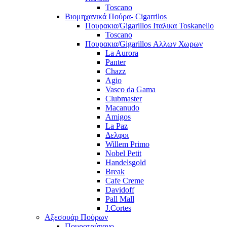
Toscano
Βιομηχανικά Πούρα- Cigarrilos
Πουρακια/Gigarillos Ιταλικα Toskanello
Toscano
Πουρακια/Gigarillos Αλλων Χωρων
La Aurora
Panter
Chazz
Agio
Vasco da Gama
Clubmaster
Macanudo
Amigos
La Paz
Δελφοι
Willem Primo
Nobel Petit
Handelsgold
Break
Cafe Creme
Davidoff
Pall Mall
J.Cortes
Αξεσουάρ Πούρων
Πουροτρύπανο