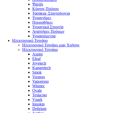
Ψαλίδι
Κόφτης Πούρου
Τασάκια- Σταχτοδοχεια
Υγραντήρες
Πουροθήκες
Υγραντικά Στοιχεία
Αναπτήρες Πούρων
Υγρασιόμετρα
Ηλεκτρονικό Τσιγάρο
Ηλεκτρονικό Τσιγάρο μιας Χρήσης
Ηλεκτρονικό Τσιγάρο
Aspire
Eleaf
Joyetech
Kangertech
Smok
Voopoo
Vaporesso
Wismec
Ovale
Teslacigs
Vpark
Innokin
Delirium