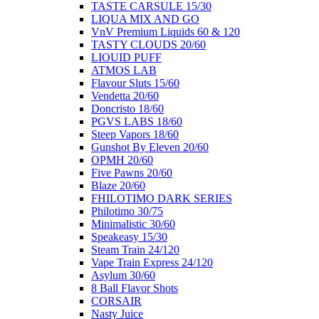
ΤΑSTE CARSULE 15/30
LIQUA MIX AND GO
VnV Premium Liquids 60 & 120
TASTY CLOUDS 20/60
LIOUID PUFF
ATMOS LAB
Flavour Sluts 15/60
Vendetta 20/60
Doncristo 18/60
PGVS LABS 18/60
Steep Vapors 18/60
Gunshot By Eleven 20/60
ΟΡΜΗ 20/60
Five Pawns 20/60
Blaze 20/60
FHILOTIMO DARK SERIES
Philotimo 30/75
Minimalistic 30/60
Speakeasy 15/30
Steam Train 24/120
Vape Train Express 24/120
Asylum 30/60
8 Βall Flavor Shots
CORSAIR
Nasty Juice