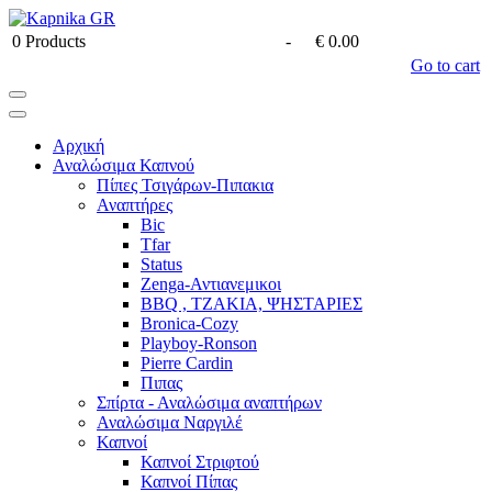
0
Products
-
€ 0.00
Go to cart
Αρχική
Αναλώσιμα Καπνού
Πίπες Τσιγάρων-Πιπακια
Αναπτήρες
Bic
Tfar
Status
Zenga-Αντιανεμικοι
BBQ , ΤΖΑΚΙΑ, ΨΗΣΤΑΡΙΕΣ
Bronica-Cozy
Playboy-Ronson
Pierre Cardin
Πιπας
Σπίρτα - Αναλώσιμα αναπτήρων
Αναλώσιμα Ναργιλέ
Καπνοί
Καπνοί Στριφτού
Καπνοί Πίπας