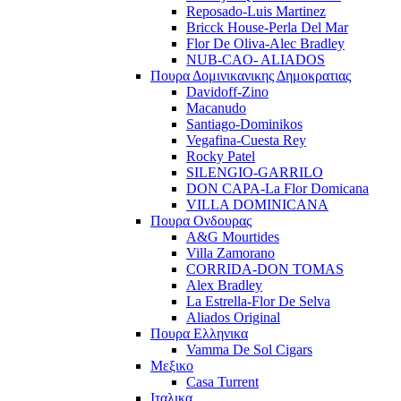
Reposado-Luis Martinez
Bricck House-Perla Del Mar
Flor De Oliva-Alec Bradley
NUB-CAO- ALIADOS
Πουρα Δομινικανικης Δημοκρατιας
Davidoff-Zino
Macanudo
Santiago-Dominikos
Vegafina-Cuesta Rey
Rocky Patel
SILENGIO-GARRILO
DON CAPA-La Flor Domicana
VILLA DOMINICANA
Πουρα Ονδουρας
A&G Mourtides
Villa Zamorano
CORRIDA-DON TOMAS
Alex Bradley
La Estrella-Flor De Selva
Aliados Original
Πουρα Ελληνικα
Vamma De Sol Cigars
Μεξικο
Casa Turrent
Ιταλικα