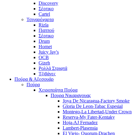
Discovery
Σέρτικο
Cartel
Τσιγαρόχαρτα
Rizla
Παππού
Σέρτικο
Drum
Hornet
Juicy Jay's
OCB
Gizeh
Ρολλά Στριφτά
Τζιβάνες
Πούρα & Αξεσουάρ
Πούρα
Χειροποίητα Πούρα
Πουρα Νικαραγουας
Joya De Nicaragua-Factory Smoke
Gloria De Leon-Tabac Espesial
Montego-La Libertad-Under Crown
Reserva-My Fater-Kentaky
Hoja-AJ Fernadez
Lambert-Plasensia
El Viejo- Quorum-Drachen