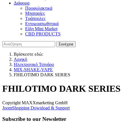
Διάφορα
Προφυλακτικά
Μπαταρίες
Τράπουλες
Εντομοαπωθητικά
Είδη Mini Market
CBD PRODUCTS
Βρίσκεστε εδώ:
Αρχική
Ηλεκτρονικό Τσιγάρο
MIX-SHAKE-VAPE
FHILOTIMO DARK SERIES
FHILOTIMO DARK SERIES
Copyright MAXXmarketing GmbH
JoomShopping Download & Support
Subscribe to our Newsletter