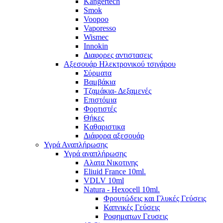
Kangertech
Smok
Voopoo
Vaporesso
Wismec
Ιnnokin
Διαφορες αντιστασεις
Αξεσουάρ Ηλεκτρονικού τσιγάρου
Σύρματα
Βαμβάκια
Τζαμάκια- Δεξαμενές
Επιστόμια
Φορτιστές
Θήκες
Kαθαριστικα
Διάφορα αξεσουάρ
Υγρά Αναπλήρωσης
Υγρά αναπλήρωσης
Aλατα Νικοτινης
Eliuid France 10ml.
VDLV 10ml
Natura - Hexocell 10ml.
Φρουτώδεις και Γλυκές Γεύσεις
Καπνικές Γεύσεις
Ροφηματων Γευσεις