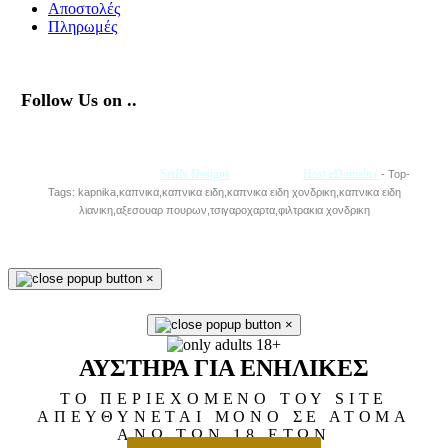
Αποστολές
Πληρωμές
Follow Us on ..
Με την Υποστήριξη της
SetIN Designs
• Φιλοξενία
Host eDomains
- Top-
Tags: kapnika,καπνικα,καπνικα ειδη,καπνικα ειδη χονδρικη,καπνικα ειδη
λιανικη,αξεσουαρ πουρων,τσιγαροχαρτα,φιλτρακια χονδρικη
×
×
ΑΥΣΤΗΡΑ ΓΙΑ ΕΝΗΛΙΚΕΣ
ΤΟ ΠΕΡΙΕΧΟΜΕΝΟ ΤΟΥ SITE
ΑΠΕΥΘΥΝΕΤΑΙ ΜΟΝΟ ΣΕ ΑΤΟΜΑ
ΑΝΩ ΤΩΝ 18 ΕΤΩΝ