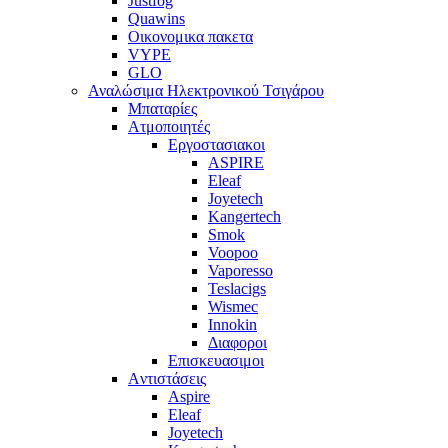
Justfog
Quawins
Οικονομικα πακετα
VYPE
GLO
Αναλώσιμα Ηλεκτρονικού Τσιγάρου
Μπαταρίες
Ατμοποιητές
Εργοστασιακοι
ΑSPIRE
Eleaf
Joyetech
Kangertech
Smok
Voopoo
Vaporesso
Teslacigs
Wismec
Innokin
Διαφοροι
Επισκευασιμοι
Aντιστάσεις
Aspire
Eleaf
Joyetech