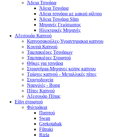
Άδεια Τσιγάρα
Άδεια Τσιγάρα
Αδεια τσιγάρα με μακρύ φίλτρο
Άδεια Τσιγάρα Slim
Μηχανές Γεμίσματος
Ηλεκτρικές Μηχανές
Αξεσουάρ Καπνού
Καπνοσακούλες-Υγραντηρακια καπνου
Κουτιά Καπνού
Ταμπακιέρες Τσιγάρων
Ταμπακιέρες Στριφτού
Θήκες για τσιγάρα
Στριφτήρια-Μηχανες κοπης καπνου
Τρίφτες καπνού - Μεταλλικές πίπες
Σταχτοδοχεία
Ναργιλές - Bong
Πίπες Καπνού
Αξεσουάρ Πίπας
Είδη στριφτού
Φιλτράκια
Παππού
Swan
Grekotabak
Filtraki
Rizla