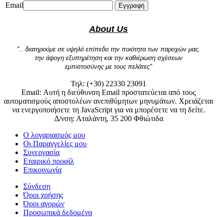
Email
Εγγραφή
About Us
".. διατηρούμε σε υψηλό επίπεδο την ποιότητα των παροχών μας,
την άψογη εξυπηρέτηση και την καθιέρωση σχέσεων
εμπιστοσύνης με τους πελάτες"
Τηλ: (+30) 22330 23091
Email:
Αυτή η διεύθυνση Email προστατεύεται από τους
αυτοματισμούς αποστολέων ανεπιθύμητων μηνυμάτων. Χρειάζεται
να ενεργοποιήσετε τη JavaScript για να μπορέσετε να τη δείτε.
Δ/νση: Αταλάντη, 35 200 Φθιώτιδα
Ο λογαριασμός μου
Οι Παραγγελίες μου
Συνεργασία
Εταιρικό προφίλ
Επικοινωνία
Σύνδεση
Όροι χρήσης
Όροι αγορών
Προσωπικά δεδομένα