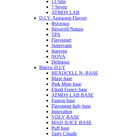
13 Sins
7 Seven
ATMOS LAB
D.I.Y. Άρώματα Flavors
Φιλοτιμο
Hexocell Natura
TPA
Flavourart
Supervape
Inawera
ΝOVA
Delisious
Βάσεις D.I.Y
HEXOCELL N- BASE
Blaze base
Pink Mule base
Eliuid France base
ATMOS LAB BASE
Fagron base
Flavourart Italy base
Innovation
VDLV BASE
MAD JUICE BASE
Puff base
Tasty Clouds