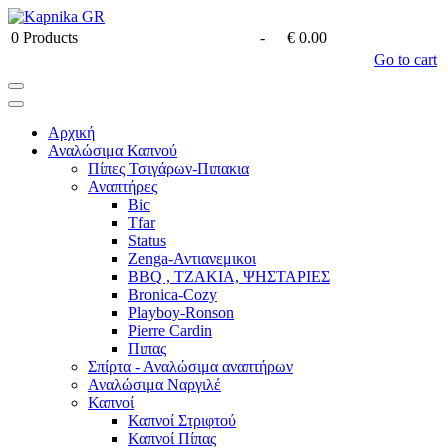
0
Products
-
€ 0.00
Go to cart
Αρχική
Αναλώσιμα Καπνού
Πίπες Τσιγάρων-Πιπακια
Αναπτήρες
Bic
Tfar
Status
Zenga-Αντιανεμικοι
BBQ , ΤΖΑΚΙΑ, ΨΗΣΤΑΡΙΕΣ
Bronica-Cozy
Playboy-Ronson
Pierre Cardin
Πιπας
Σπίρτα - Αναλώσιμα αναπτήρων
Αναλώσιμα Ναργιλέ
Καπνοί
Καπνοί Στριφτού
Καπνοί Πίπας