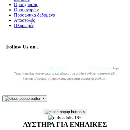
Όροι χρήσης
Όροι αγορών
Προσωπικά δεδομένα
Αποστολές
Πληρωμές
Follow Us on ..
Με την Υποστήριξη της
SetIN Designs
• Φιλοξενία
Host eDomains
- Top-
Tags: kapnika,καπνικα,καπνικα ειδη,καπνικα ειδη χονδρικη,καπνικα ειδη
λιανικη,αξεσουαρ πουρων,τσιγαροχαρτα,φιλτρακια χονδρικη
×
×
ΑΥΣΤΗΡΑ ΓΙΑ ΕΝΗΛΙΚΕΣ