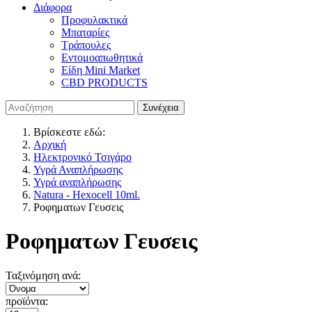
Διάφορα
Προφυλακτικά
Μπαταρίες
Τράπουλες
Εντομοαπωθητικά
Είδη Mini Market
CBD PRODUCTS
Βρίσκεστε εδώ:
Αρχική
Ηλεκτρονικό Τσιγάρο
Υγρά Αναπλήρωσης
Υγρά αναπλήρωσης
Natura - Hexocell 10ml.
Ροφηματων Γευσεις
Ροφηματων Γευσεις
Ταξινόμηση ανά:
προϊόντα: