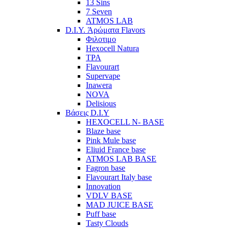
13 Sins
7 Seven
ATMOS LAB
D.I.Y. Άρώματα Flavors
Φιλοτιμο
Hexocell Natura
TPA
Flavourart
Supervape
Inawera
ΝOVA
Delisious
Βάσεις D.I.Y
HEXOCELL N- BASE
Blaze base
Pink Mule base
Eliuid France base
ATMOS LAB BASE
Fagron base
Flavourart Italy base
Innovation
VDLV BASE
MAD JUICE BASE
Puff base
Tasty Clouds