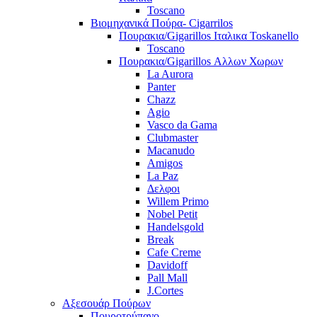
Toscano
Βιομηχανικά Πούρα- Cigarrilos
Πουρακια/Gigarillos Ιταλικα Toskanello
Toscano
Πουρακια/Gigarillos Αλλων Χωρων
La Aurora
Panter
Chazz
Agio
Vasco da Gama
Clubmaster
Macanudo
Amigos
La Paz
Δελφοι
Willem Primo
Nobel Petit
Handelsgold
Break
Cafe Creme
Davidoff
Pall Mall
J.Cortes
Αξεσουάρ Πούρων
Πουροτρύπανο