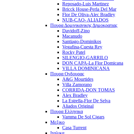
Reposado-Luis Martinez
Bricck House-Perla Del Mar
Flor De Oliva-Alec Bradley
NUB-CAO- ALIADOS
Πουρα Δομινικανικης Δημοκρατιας
Davidoff-Zino
Macanudo
Santiago-Dominikos
Vegafina-Cuesta Rey
Rocky Patel
SILENGIO-GARRILO
DON CAPA-La Flor Domicana
VILLA DOMINICANA
Πουρα Ονδουρας
A&G Mourtides
Villa Zamorano
CORRIDA-DON TOMAS
Alex Bradley
La Estrella-Flor De Selva
Aliados Original
Πουρα Ελληνικα
Vamma De Sol Cigars
Μεξικο
Casa Turrent
Ιταλικα