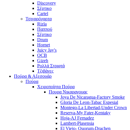
Discovery
Σέρτικο
Cartel
Τσιγαρόχαρτα
Rizla
Παππού
Σέρτικο
Drum
Hornet
Juicy Jay's
OCB
Gizeh
Ρολλά Στριφτά
Τζιβάνες
Πούρα & Αξεσουάρ
Πούρα
Χειροποίητα Πούρα
Πουρα Νικαραγουας
Joya De Nicaragua-Factory Smoke
Gloria De Leon-Tabac Espesial
Montego-La Libertad-Under Crown
Reserva-My Fater-Kentaky
Hoja-AJ Fernadez
Lambert-Plasensia
El Viejo- Quorum-Drachen