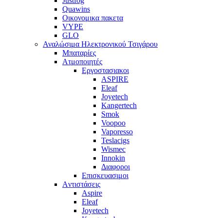
Justfog
Quawins
Οικονομικα πακετα
VYPE
GLO
Αναλώσιμα Ηλεκτρονικού Τσιγάρου
Μπαταρίες
Ατμοποιητές
Εργοστασιακοι
ΑSPIRE
Eleaf
Joyetech
Kangertech
Smok
Voopoo
Vaporesso
Teslacigs
Wismec
Innokin
Διαφοροι
Επισκευασιμοι
Aντιστάσεις
Aspire
Eleaf
Joyetech