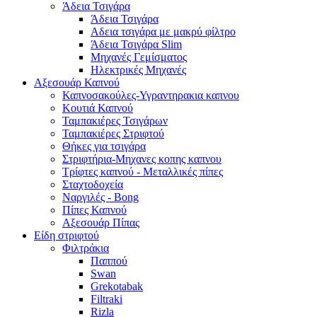
Άδεια Τσιγάρα
Άδεια Τσιγάρα
Αδεια τσιγάρα με μακρύ φίλτρο
Άδεια Τσιγάρα Slim
Μηχανές Γεμίσματος
Ηλεκτρικές Μηχανές
Αξεσουάρ Καπνού
Καπνοσακούλες-Υγραντηρακια καπνου
Κουτιά Καπνού
Ταμπακιέρες Τσιγάρων
Ταμπακιέρες Στριφτού
Θήκες για τσιγάρα
Στριφτήρια-Μηχανες κοπης καπνου
Τρίφτες καπνού - Μεταλλικές πίπες
Σταχτοδοχεία
Ναργιλές - Bong
Πίπες Καπνού
Αξεσουάρ Πίπας
Είδη στριφτού
Φιλτράκια
Παππού
Swan
Grekotabak
Filtraki
Rizla