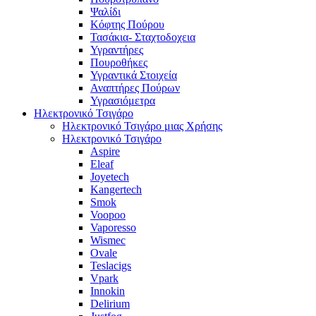
Ψαλίδι
Κόφτης Πούρου
Τασάκια- Σταχτοδοχεια
Υγραντήρες
Πουροθήκες
Υγραντικά Στοιχεία
Αναπτήρες Πούρων
Υγρασιόμετρα
Ηλεκτρονικό Τσιγάρο
Ηλεκτρονικό Τσιγάρο μιας Χρήσης
Ηλεκτρονικό Τσιγάρο
Aspire
Eleaf
Joyetech
Kangertech
Smok
Voopoo
Vaporesso
Wismec
Ovale
Teslacigs
Vpark
Innokin
Delirium