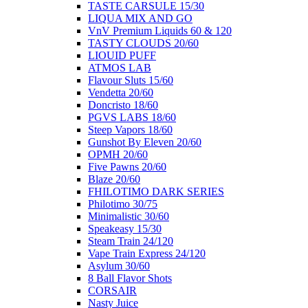
ΤΑSTE CARSULE 15/30
LIQUA MIX AND GO
VnV Premium Liquids 60 & 120
TASTY CLOUDS 20/60
LIOUID PUFF
ATMOS LAB
Flavour Sluts 15/60
Vendetta 20/60
Doncristo 18/60
PGVS LABS 18/60
Steep Vapors 18/60
Gunshot By Eleven 20/60
ΟΡΜΗ 20/60
Five Pawns 20/60
Blaze 20/60
FHILOTIMO DARK SERIES
Philotimo 30/75
Minimalistic 30/60
Speakeasy 15/30
Steam Train 24/120
Vape Train Express 24/120
Asylum 30/60
8 Βall Flavor Shots
CORSAIR
Nasty Juice