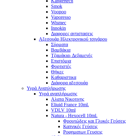
Kangertech
Smok
Voopoo
Vaporesso
Wismec
Ιnnokin
Διαφορες αντιστασεις
Αξεσουάρ Ηλεκτρονικού τσιγάρου
Σύρματα
Βαμβάκια
Τζαμάκια- Δεξαμενές
Επιστόμια
Φορτιστές
Θήκες
Kαθαριστικα
Διάφορα αξεσουάρ
Υγρά Αναπλήρωσης
Υγρά αναπλήρωσης
Aλατα Νικοτινης
Eliuid France 10ml.
VDLV 10ml
Natura - Hexocell 10ml.
Φρουτώδεις και Γλυκές Γεύσεις
Καπνικές Γεύσεις
Ροφηματων Γευσεις