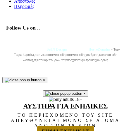
Αποστολές
Πληρωμές
Follow Us on ..
Με την Υποστήριξη της
SetIN Designs
• Φιλοξενία
Host eDomains
- Top-
Tags: kapnika,καπνικα,καπνικα ειδη,καπνικα ειδη χονδρικη,καπνικα ειδη
λιανικη,αξεσουαρ πουρων,τσιγαροχαρτα,φιλτρακια χονδρικη
×
×
ΑΥΣΤΗΡΑ ΓΙΑ ΕΝΗΛΙΚΕΣ
ΤΟ ΠΕΡΙΕΧΟΜΕΝΟ ΤΟΥ SITE
ΑΠΕΥΘΥΝΕΤΑΙ ΜΟΝΟ ΣΕ ΑΤΟΜΑ
ΑΝΩ ΤΩΝ 18 ΕΤΩΝ