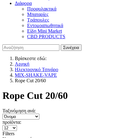
Διάφορα
Προφυλακτικά
Μπαταρίες
Τράπουλες
Εντομοαπωθητικά
Είδη Mini Market
CBD PRODUCTS
Βρίσκεστε εδώ:
Αρχική
Ηλεκτρονικό Τσιγάρο
MIX-SHAKE-VAPE
Rope Cut 20/60
Rope Cut 20/60
Ταξινόμηση ανά:
προϊόντα:
Filters