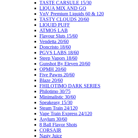
ΤΑSTE CARSULE 15/30
LIQUA MIX AND GO
VnV Premium Liquids 60 & 120
TASTY CLOUDS 20/60
LIOUID PUFF
ATMOS LAB
Flavour Sluts 15/60
Vendetta 20/60
Doncristo 18/60
PGVS LABS 18/60
Steep Vapors 18/60
Gunshot By Eleven 20/60
ΟΡΜΗ 20/60
Five Pawns 20/60
Blaze 20/60
FHILOTIMO DARK SERIES
Philotimo 30/75
Minimalistic 30/60
Speakeasy 15/30
Steam Train 24/120
Vape Train Express 24/120
Asylum 30/60
8 Βall Flavor Shots
CORSAIR
Nasty Juice