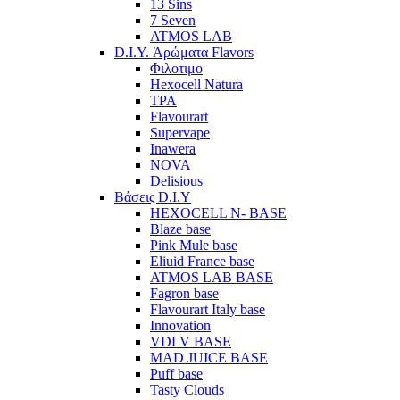
13 Sins
7 Seven
ATMOS LAB
D.I.Y. Άρώματα Flavors
Φιλοτιμο
Hexocell Natura
TPA
Flavourart
Supervape
Inawera
ΝOVA
Delisious
Βάσεις D.I.Y
HEXOCELL N- BASE
Blaze base
Pink Mule base
Eliuid France base
ATMOS LAB BASE
Fagron base
Flavourart Italy base
Innovation
VDLV BASE
MAD JUICE BASE
Puff base
Tasty Clouds