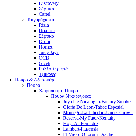
Discovery
Σέρτικο
Cartel
Τσιγαρόχαρτα
Rizla
Παππού
Σέρτικο
Drum
Hornet
Juicy Jay's
OCB
Gizeh
Ρολλά Στριφτά
Τζιβάνες
Πούρα & Αξεσουάρ
Πούρα
Χειροποίητα Πούρα
Πουρα Νικαραγουας
Joya De Nicaragua-Factory Smoke
Gloria De Leon-Tabac Espesial
Montego-La Libertad-Under Crown
Reserva-My Fater-Kentaky
Hoja-AJ Fernadez
Lambert-Plasensia
El Viejo- Quorum-Drachen