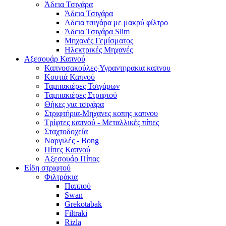
Άδεια Τσιγάρα
Άδεια Τσιγάρα
Αδεια τσιγάρα με μακρύ φίλτρο
Άδεια Τσιγάρα Slim
Μηχανές Γεμίσματος
Ηλεκτρικές Μηχανές
Αξεσουάρ Καπνού
Καπνοσακούλες-Υγραντηρακια καπνου
Κουτιά Καπνού
Ταμπακιέρες Τσιγάρων
Ταμπακιέρες Στριφτού
Θήκες για τσιγάρα
Στριφτήρια-Μηχανες κοπης καπνου
Τρίφτες καπνού - Μεταλλικές πίπες
Σταχτοδοχεία
Ναργιλές - Bong
Πίπες Καπνού
Αξεσουάρ Πίπας
Είδη στριφτού
Φιλτράκια
Παππού
Swan
Grekotabak
Filtraki
Rizla