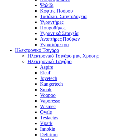
Ψαλίδι
Κόφτης Πούρου
Τασάκια- Σταχτοδοχεια
Υγραντήρες
Πουροθήκες
Υγραντικά Στοιχεία
Αναπτήρες Πούρων
Υγρασιόμετρα
Ηλεκτρονικό Τσιγάρο
Ηλεκτρονικό Τσιγάρο μιας Χρήσης
Ηλεκτρονικό Τσιγάρο
Aspire
Eleaf
Joyetech
Kangertech
Smok
Voopoo
Vaporesso
Wismec
Ovale
Teslacigs
Vpark
Innokin
Delirium