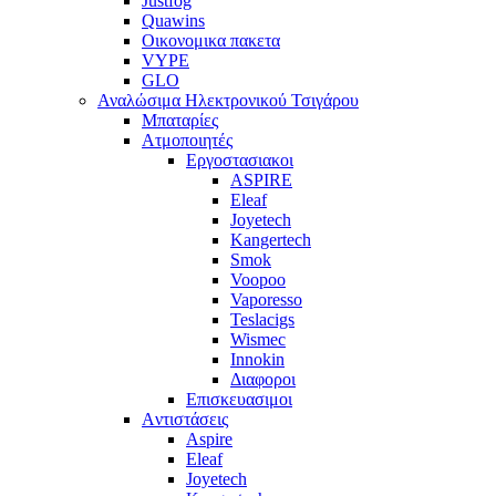
Justfog
Quawins
Οικονομικα πακετα
VYPE
GLO
Αναλώσιμα Ηλεκτρονικού Τσιγάρου
Μπαταρίες
Ατμοποιητές
Εργοστασιακοι
ΑSPIRE
Eleaf
Joyetech
Kangertech
Smok
Voopoo
Vaporesso
Teslacigs
Wismec
Innokin
Διαφοροι
Επισκευασιμοι
Aντιστάσεις
Aspire
Eleaf
Joyetech