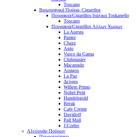
Toscano
Βιομηχανικά Πούρα- Cigarrilos
Πουρακια/Gigarillos Ιταλικα Toskanello
Toscano
Πουρακια/Gigarillos Αλλων Χωρων
La Aurora
Panter
Chazz
Agio
Vasco da Gama
Clubmaster
Macanudo
Amigos
La Paz
Δελφοι
Willem Primo
Nobel Petit
Handelsgold
Break
Cafe Creme
Davidoff
Pall Mall
J.Cortes
Αξεσουάρ Πούρων
Πουροτρύπανο