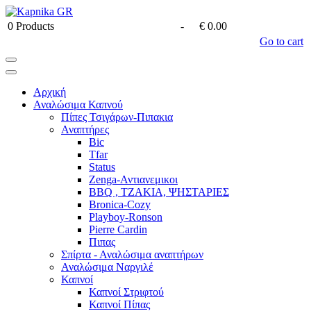
0
Products
-
€ 0.00
Go to cart
Αρχική
Αναλώσιμα Καπνού
Πίπες Τσιγάρων-Πιπακια
Αναπτήρες
Bic
Tfar
Status
Zenga-Αντιανεμικοι
BBQ , ΤΖΑΚΙΑ, ΨΗΣΤΑΡΙΕΣ
Bronica-Cozy
Playboy-Ronson
Pierre Cardin
Πιπας
Σπίρτα - Αναλώσιμα αναπτήρων
Αναλώσιμα Ναργιλέ
Καπνοί
Καπνοί Στριφτού
Καπνοί Πίπας