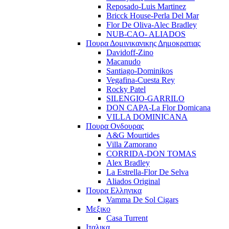
Reposado-Luis Martinez
Bricck House-Perla Del Mar
Flor De Oliva-Alec Bradley
NUB-CAO- ALIADOS
Πουρα Δομινικανικης Δημοκρατιας
Davidoff-Zino
Macanudo
Santiago-Dominikos
Vegafina-Cuesta Rey
Rocky Patel
SILENGIO-GARRILO
DON CAPA-La Flor Domicana
VILLA DOMINICANA
Πουρα Ονδουρας
A&G Mourtides
Villa Zamorano
CORRIDA-DON TOMAS
Alex Bradley
La Estrella-Flor De Selva
Aliados Original
Πουρα Ελληνικα
Vamma De Sol Cigars
Μεξικο
Casa Turrent
Ιταλικα