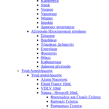
Kangertech
Smok
Voopoo
Vaporesso
Wismec
Ιnnokin
Διαφορες αντιστασεις
Αξεσουάρ Ηλεκτρονικού τσιγάρου
Σύρματα
Βαμβάκια
Τζαμάκια- Δεξαμενές
Επιστόμια
Φορτιστές
Θήκες
Kαθαριστικα
Διάφορα αξεσουάρ
Υγρά Αναπλήρωσης
Υγρά αναπλήρωσης
Aλατα Νικοτινης
Eliuid France 10ml.
VDLV 10ml
Natura - Hexocell 10ml.
Φρουτώδεις και Γλυκές Γεύσεις
Καπνικές Γεύσεις
Ροφηματων Γευσεις