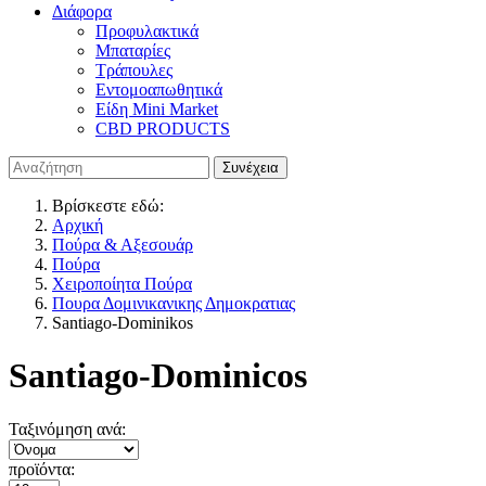
Διάφορα
Προφυλακτικά
Μπαταρίες
Τράπουλες
Εντομοαπωθητικά
Είδη Mini Market
CBD PRODUCTS
Βρίσκεστε εδώ:
Αρχική
Πούρα & Αξεσουάρ
Πούρα
Χειροποίητα Πούρα
Πουρα Δομινικανικης Δημοκρατιας
Santiago-Dominikos
Santiago-Dominicos
Ταξινόμηση ανά:
προϊόντα: