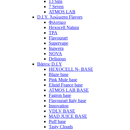
13 Sins
7 Seven
ATMOS LAB
D.I.Y. Άρώματα Flavors
Φιλοτιμο
Hexocell Natura
TPA
Flavourart
Supervape
Inawera
ΝOVA
Delisious
Βάσεις D.I.Y
HEXOCELL N- BASE
Blaze base
Pink Mule base
Eliuid France base
ATMOS LAB BASE
Fagron base
Flavourart Italy base
Innovation
VDLV BASE
MAD JUICE BASE
Puff base
Tasty Clouds