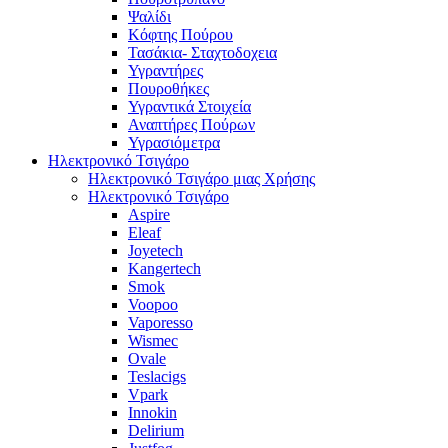
Ψαλίδι
Κόφτης Πούρου
Τασάκια- Σταχτοδοχεια
Υγραντήρες
Πουροθήκες
Υγραντικά Στοιχεία
Αναπτήρες Πούρων
Υγρασιόμετρα
Ηλεκτρονικό Τσιγάρο
Ηλεκτρονικό Τσιγάρο μιας Χρήσης
Ηλεκτρονικό Τσιγάρο
Aspire
Eleaf
Joyetech
Kangertech
Smok
Voopoo
Vaporesso
Wismec
Ovale
Teslacigs
Vpark
Innokin
Delirium