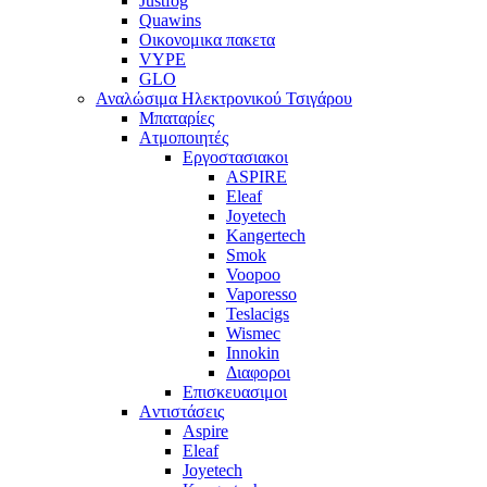
Justfog
Quawins
Οικονομικα πακετα
VYPE
GLO
Αναλώσιμα Ηλεκτρονικού Τσιγάρου
Μπαταρίες
Ατμοποιητές
Εργοστασιακοι
ΑSPIRE
Eleaf
Joyetech
Kangertech
Smok
Voopoo
Vaporesso
Teslacigs
Wismec
Innokin
Διαφοροι
Επισκευασιμοι
Aντιστάσεις
Aspire
Eleaf
Joyetech