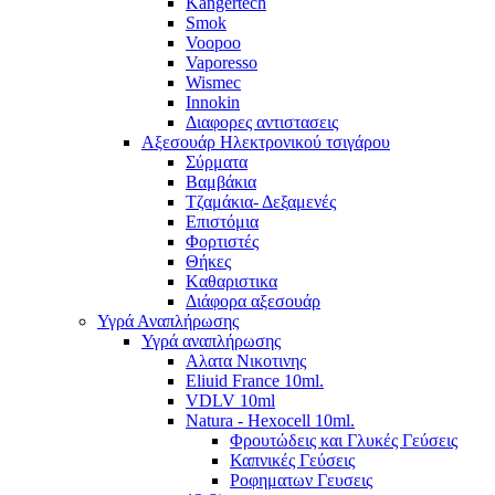
Kangertech
Smok
Voopoo
Vaporesso
Wismec
Ιnnokin
Διαφορες αντιστασεις
Αξεσουάρ Ηλεκτρονικού τσιγάρου
Σύρματα
Βαμβάκια
Τζαμάκια- Δεξαμενές
Επιστόμια
Φορτιστές
Θήκες
Kαθαριστικα
Διάφορα αξεσουάρ
Υγρά Αναπλήρωσης
Υγρά αναπλήρωσης
Aλατα Νικοτινης
Eliuid France 10ml.
VDLV 10ml
Natura - Hexocell 10ml.
Φρουτώδεις και Γλυκές Γεύσεις
Καπνικές Γεύσεις
Ροφηματων Γευσεις