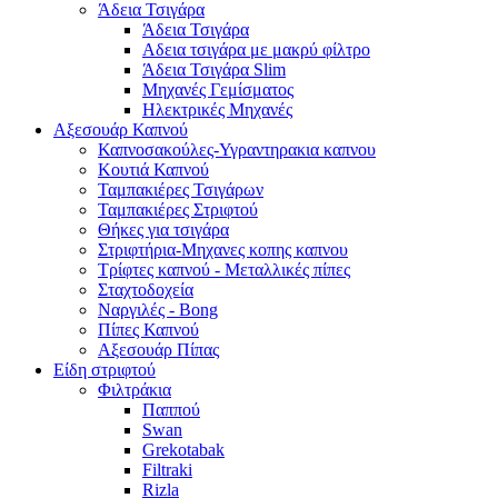
Άδεια Τσιγάρα
Άδεια Τσιγάρα
Αδεια τσιγάρα με μακρύ φίλτρο
Άδεια Τσιγάρα Slim
Μηχανές Γεμίσματος
Ηλεκτρικές Μηχανές
Αξεσουάρ Καπνού
Καπνοσακούλες-Υγραντηρακια καπνου
Κουτιά Καπνού
Ταμπακιέρες Τσιγάρων
Ταμπακιέρες Στριφτού
Θήκες για τσιγάρα
Στριφτήρια-Μηχανες κοπης καπνου
Τρίφτες καπνού - Μεταλλικές πίπες
Σταχτοδοχεία
Ναργιλές - Bong
Πίπες Καπνού
Αξεσουάρ Πίπας
Είδη στριφτού
Φιλτράκια
Παππού
Swan
Grekotabak
Filtraki
Rizla