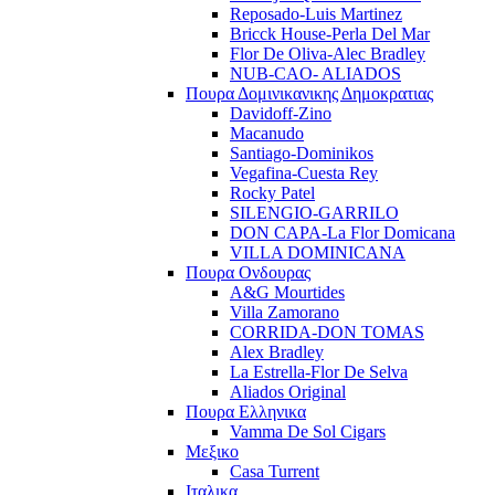
Reposado-Luis Martinez
Bricck House-Perla Del Mar
Flor De Oliva-Alec Bradley
NUB-CAO- ALIADOS
Πουρα Δομινικανικης Δημοκρατιας
Davidoff-Zino
Macanudo
Santiago-Dominikos
Vegafina-Cuesta Rey
Rocky Patel
SILENGIO-GARRILO
DON CAPA-La Flor Domicana
VILLA DOMINICANA
Πουρα Ονδουρας
A&G Mourtides
Villa Zamorano
CORRIDA-DON TOMAS
Alex Bradley
La Estrella-Flor De Selva
Aliados Original
Πουρα Ελληνικα
Vamma De Sol Cigars
Μεξικο
Casa Turrent
Ιταλικα