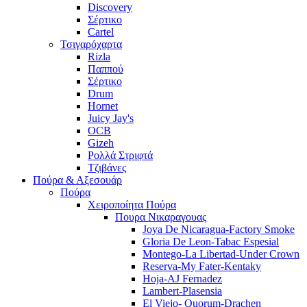
Discovery
Σέρτικο
Cartel
Τσιγαρόχαρτα
Rizla
Παππού
Σέρτικο
Drum
Hornet
Juicy Jay's
OCB
Gizeh
Ρολλά Στριφτά
Τζιβάνες
Πούρα & Αξεσουάρ
Πούρα
Χειροποίητα Πούρα
Πουρα Νικαραγουας
Joya De Nicaragua-Factory Smoke
Gloria De Leon-Tabac Espesial
Montego-La Libertad-Under Crown
Reserva-My Fater-Kentaky
Hoja-AJ Fernadez
Lambert-Plasensia
El Viejo- Quorum-Drachen