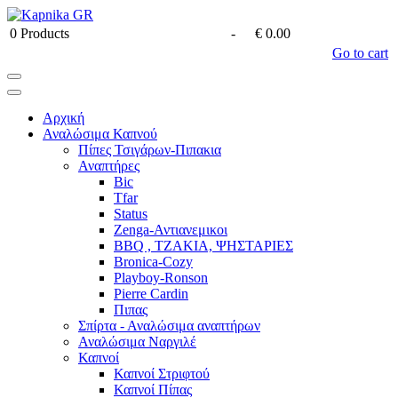
0
Products
-
€ 0.00
Go to cart
Αρχική
Αναλώσιμα Καπνού
Πίπες Τσιγάρων-Πιπακια
Αναπτήρες
Bic
Tfar
Status
Zenga-Αντιανεμικοι
BBQ , ΤΖΑΚΙΑ, ΨΗΣΤΑΡΙΕΣ
Bronica-Cozy
Playboy-Ronson
Pierre Cardin
Πιπας
Σπίρτα - Αναλώσιμα αναπτήρων
Αναλώσιμα Ναργιλέ
Καπνοί
Καπνοί Στριφτού
Καπνοί Πίπας