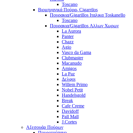
Toscano
Βιομηχανικά Πούρα- Cigarrilos
Πουρακια/Gigarillos Ιταλικα Toskanello
Toscano
Πουρακια/Gigarillos Αλλων Χωρων
La Aurora
Panter
Chazz
Agio
Vasco da Gama
Clubmaster
Macanudo
Amigos
La Paz
Δελφοι
Willem Primo
Nobel Petit
Handelsgold
Break
Cafe Creme
Davidoff
Pall Mall
J.Cortes
Αξεσουάρ Πούρων
Πουροτρύπανο