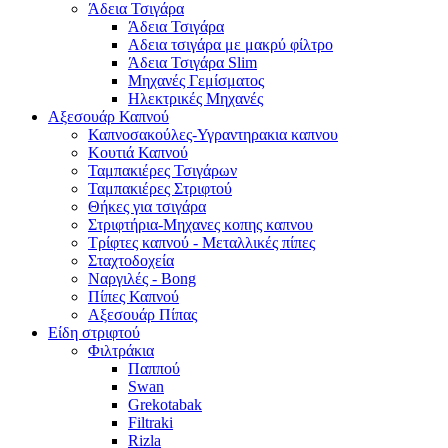
Άδεια Τσιγάρα
Άδεια Τσιγάρα
Αδεια τσιγάρα με μακρύ φίλτρο
Άδεια Τσιγάρα Slim
Μηχανές Γεμίσματος
Ηλεκτρικές Μηχανές
Αξεσουάρ Καπνού
Καπνοσακούλες-Υγραντηρακια καπνου
Κουτιά Καπνού
Ταμπακιέρες Τσιγάρων
Ταμπακιέρες Στριφτού
Θήκες για τσιγάρα
Στριφτήρια-Μηχανες κοπης καπνου
Τρίφτες καπνού - Μεταλλικές πίπες
Σταχτοδοχεία
Ναργιλές - Bong
Πίπες Καπνού
Αξεσουάρ Πίπας
Είδη στριφτού
Φιλτράκια
Παππού
Swan
Grekotabak
Filtraki
Rizla