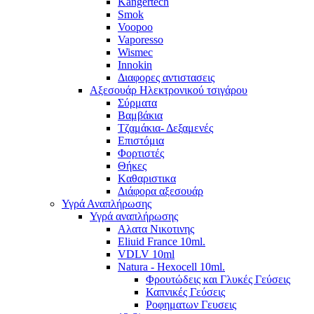
Kangertech
Smok
Voopoo
Vaporesso
Wismec
Ιnnokin
Διαφορες αντιστασεις
Αξεσουάρ Ηλεκτρονικού τσιγάρου
Σύρματα
Βαμβάκια
Τζαμάκια- Δεξαμενές
Επιστόμια
Φορτιστές
Θήκες
Kαθαριστικα
Διάφορα αξεσουάρ
Υγρά Αναπλήρωσης
Υγρά αναπλήρωσης
Aλατα Νικοτινης
Eliuid France 10ml.
VDLV 10ml
Natura - Hexocell 10ml.
Φρουτώδεις και Γλυκές Γεύσεις
Καπνικές Γεύσεις
Ροφηματων Γευσεις