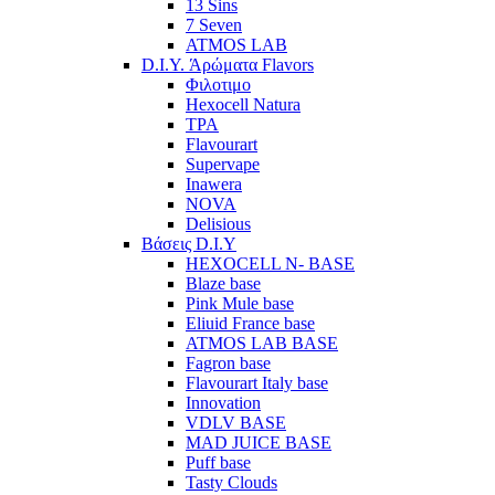
13 Sins
7 Seven
ATMOS LAB
D.I.Y. Άρώματα Flavors
Φιλοτιμο
Hexocell Natura
TPA
Flavourart
Supervape
Inawera
ΝOVA
Delisious
Βάσεις D.I.Y
HEXOCELL N- BASE
Blaze base
Pink Mule base
Eliuid France base
ATMOS LAB BASE
Fagron base
Flavourart Italy base
Innovation
VDLV BASE
MAD JUICE BASE
Puff base
Tasty Clouds