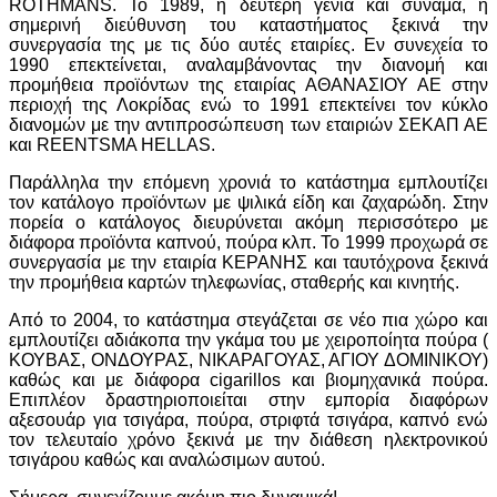
ROTHMANS. To 1989, η δεύτερη γενιά και συνάμα, η
σημερινή διεύθυνση του καταστήματος ξεκινά την
συνεργασία της με τις δύο αυτές εταιρίες. Εν συνεχεία το
1990 επεκτείνεται, αναλαμβάνοντας την διανομή και
προμήθεια προϊόντων της εταιρίας ΑΘΑΝΑΣΙΟΥ ΑΕ στην
περιοχή της Λοκρίδας ενώ το 1991 επεκτείνει τον κύκλο
διανομών με την αντιπροσώπευση των εταιριών ΣΕΚΑΠ ΑΕ
και REENTSMA HELLAS.
Παράλληλα την επόμενη χρονιά το κατάστημα εμπλουτίζει
τον κατάλογο προϊόντων με ψιλικά είδη και ζαχαρώδη. Στην
πορεία ο κατάλογος διευρύνεται ακόμη περισσότερο με
διάφορα προϊόντα καπνού, πούρα κλπ. Το 1999 προχωρά σε
συνεργασία με την εταιρία ΚΕΡΑΝΗΣ και ταυτόχρονα ξεκινά
την προμήθεια καρτών τηλεφωνίας, σταθερής και κινητής.
Από το 2004, το κατάστημα στεγάζεται σε νέο πια χώρο και
εμπλουτίζει αδιάκοπα την γκάμα του με χειροποίητα πούρα (
ΚΟΥΒΑΣ, ΟΝΔΟΥΡΑΣ, ΝΙΚΑΡΑΓΟΥΑΣ, ΑΓΙΟΥ ΔΟΜΙΝΙΚΟΥ)
καθώς και με διάφορα cigarillos και βιομηχανικά πούρα.
Επιπλέον δραστηριοποιείται στην εμπορία διαφόρων
αξεσουάρ για τσιγάρα, πούρα, στριφτά τσιγάρα, καπνό ενώ
τον τελευταίο χρόνο ξεκινά με την διάθεση ηλεκτρονικού
τσιγάρου καθώς και αναλώσιμων αυτού.