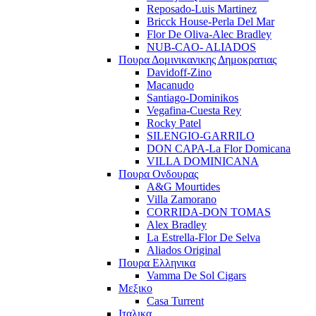
Reposado-Luis Martinez
Bricck House-Perla Del Mar
Flor De Oliva-Alec Bradley
NUB-CAO- ALIADOS
Πουρα Δομινικανικης Δημοκρατιας
Davidoff-Zino
Macanudo
Santiago-Dominikos
Vegafina-Cuesta Rey
Rocky Patel
SILENGIO-GARRILO
DON CAPA-La Flor Domicana
VILLA DOMINICANA
Πουρα Ονδουρας
A&G Mourtides
Villa Zamorano
CORRIDA-DON TOMAS
Alex Bradley
La Estrella-Flor De Selva
Aliados Original
Πουρα Ελληνικα
Vamma De Sol Cigars
Μεξικο
Casa Turrent
Ιταλικα