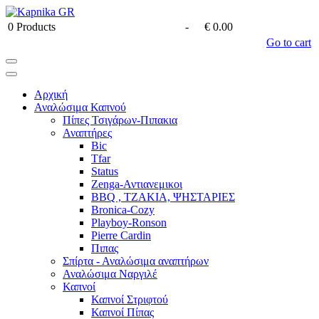
0
Products
-
€ 0.00
Go to cart
Αρχική
Αναλώσιμα Καπνού
Πίπες Τσιγάρων-Πιπακια
Αναπτήρες
Bic
Tfar
Status
Zenga-Αντιανεμικοι
BBQ , ΤΖΑΚΙΑ, ΨΗΣΤΑΡΙΕΣ
Bronica-Cozy
Playboy-Ronson
Pierre Cardin
Πιπας
Σπίρτα - Αναλώσιμα αναπτήρων
Αναλώσιμα Ναργιλέ
Καπνοί
Καπνοί Στριφτού
Καπνοί Πίπας