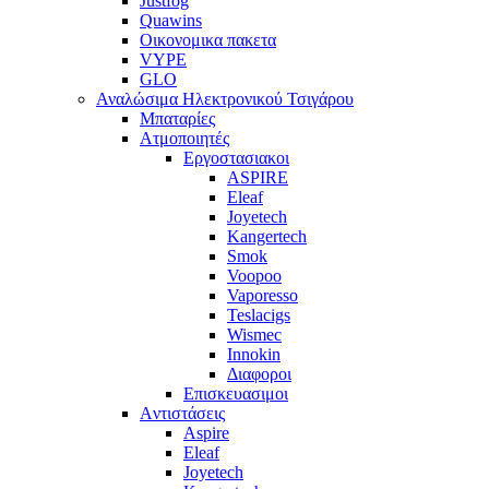
Justfog
Quawins
Οικονομικα πακετα
VYPE
GLO
Αναλώσιμα Ηλεκτρονικού Τσιγάρου
Μπαταρίες
Ατμοποιητές
Εργοστασιακοι
ΑSPIRE
Eleaf
Joyetech
Kangertech
Smok
Voopoo
Vaporesso
Teslacigs
Wismec
Innokin
Διαφοροι
Επισκευασιμοι
Aντιστάσεις
Aspire
Eleaf
Joyetech