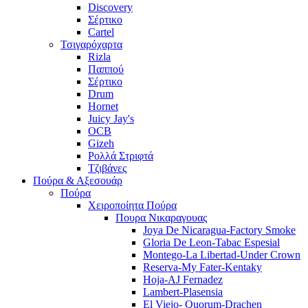
Discovery
Σέρτικο
Cartel
Τσιγαρόχαρτα
Rizla
Παππού
Σέρτικο
Drum
Hornet
Juicy Jay's
OCB
Gizeh
Ρολλά Στριφτά
Τζιβάνες
Πούρα & Αξεσουάρ
Πούρα
Χειροποίητα Πούρα
Πουρα Νικαραγουας
Joya De Nicaragua-Factory Smoke
Gloria De Leon-Tabac Espesial
Montego-La Libertad-Under Crown
Reserva-My Fater-Kentaky
Hoja-AJ Fernadez
Lambert-Plasensia
El Viejo- Quorum-Drachen