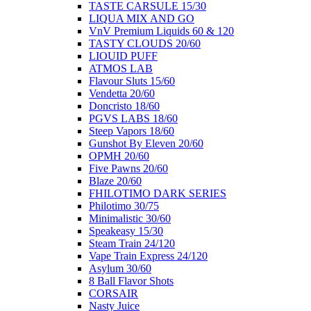
ΤΑSTE CARSULE 15/30
LIQUA MIX AND GO
VnV Premium Liquids 60 & 120
TASTY CLOUDS 20/60
LIOUID PUFF
ATMOS LAB
Flavour Sluts 15/60
Vendetta 20/60
Doncristo 18/60
PGVS LABS 18/60
Steep Vapors 18/60
Gunshot By Eleven 20/60
ΟΡΜΗ 20/60
Five Pawns 20/60
Blaze 20/60
FHILOTIMO DARK SERIES
Philotimo 30/75
Minimalistic 30/60
Speakeasy 15/30
Steam Train 24/120
Vape Train Express 24/120
Asylum 30/60
8 Βall Flavor Shots
CORSAIR
Nasty Juice