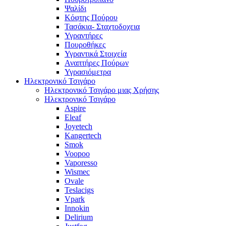
Ψαλίδι
Κόφτης Πούρου
Τασάκια- Σταχτοδοχεια
Υγραντήρες
Πουροθήκες
Υγραντικά Στοιχεία
Αναπτήρες Πούρων
Υγρασιόμετρα
Ηλεκτρονικό Τσιγάρο
Ηλεκτρονικό Τσιγάρο μιας Χρήσης
Ηλεκτρονικό Τσιγάρο
Aspire
Eleaf
Joyetech
Kangertech
Smok
Voopoo
Vaporesso
Wismec
Ovale
Teslacigs
Vpark
Innokin
Delirium