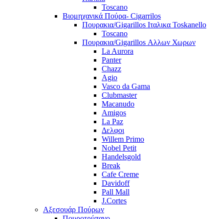
Toscano
Βιομηχανικά Πούρα- Cigarrilos
Πουρακια/Gigarillos Ιταλικα Toskanello
Toscano
Πουρακια/Gigarillos Αλλων Χωρων
La Aurora
Panter
Chazz
Agio
Vasco da Gama
Clubmaster
Macanudo
Amigos
La Paz
Δελφοι
Willem Primo
Nobel Petit
Handelsgold
Break
Cafe Creme
Davidoff
Pall Mall
J.Cortes
Αξεσουάρ Πούρων
Πουροτρύπανο