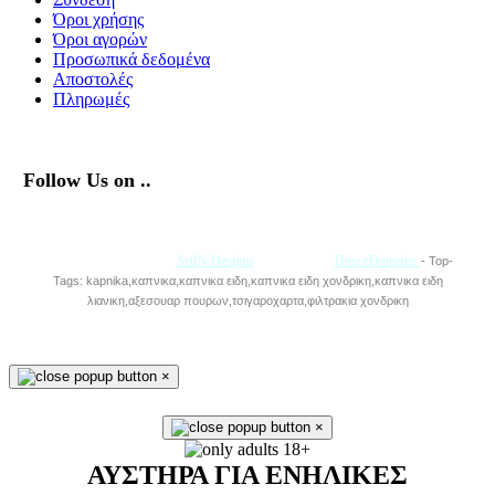
Όροι χρήσης
Όροι αγορών
Προσωπικά δεδομένα
Αποστολές
Πληρωμές
Follow Us on ..
Με την Υποστήριξη της
SetIN Designs
• Φιλοξενία
Host eDomains
- Top-
Tags: kapnika,καπνικα,καπνικα ειδη,καπνικα ειδη χονδρικη,καπνικα ειδη
λιανικη,αξεσουαρ πουρων,τσιγαροχαρτα,φιλτρακια χονδρικη
×
×
ΑΥΣΤΗΡΑ ΓΙΑ ΕΝΗΛΙΚΕΣ