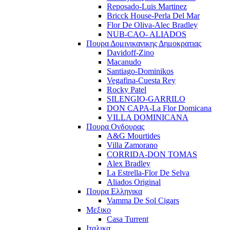
Reposado-Luis Martinez
Bricck House-Perla Del Mar
Flor De Oliva-Alec Bradley
NUB-CAO- ALIADOS
Πουρα Δομινικανικης Δημοκρατιας
Davidoff-Zino
Macanudo
Santiago-Dominikos
Vegafina-Cuesta Rey
Rocky Patel
SILENGIO-GARRILO
DON CAPA-La Flor Domicana
VILLA DOMINICANA
Πουρα Ονδουρας
A&G Mourtides
Villa Zamorano
CORRIDA-DON TOMAS
Alex Bradley
La Estrella-Flor De Selva
Aliados Original
Πουρα Ελληνικα
Vamma De Sol Cigars
Μεξικο
Casa Turrent
Ιταλικα