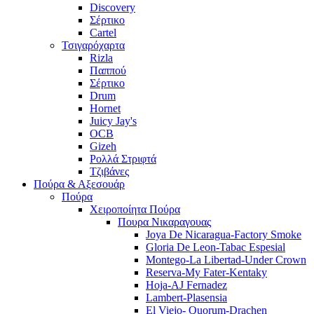
Discovery
Σέρτικο
Cartel
Τσιγαρόχαρτα
Rizla
Παππού
Σέρτικο
Drum
Hornet
Juicy Jay's
OCB
Gizeh
Ρολλά Στριφτά
Τζιβάνες
Πούρα & Αξεσουάρ
Πούρα
Χειροποίητα Πούρα
Πουρα Νικαραγουας
Joya De Nicaragua-Factory Smoke
Gloria De Leon-Tabac Espesial
Montego-La Libertad-Under Crown
Reserva-My Fater-Kentaky
Hoja-AJ Fernadez
Lambert-Plasensia
El Viejo- Quorum-Drachen