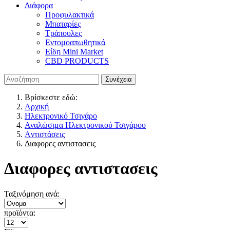
Διάφορα
Προφυλακτικά
Μπαταρίες
Τράπουλες
Εντομοαπωθητικά
Είδη Mini Market
CBD PRODUCTS
Βρίσκεστε εδώ:
Αρχική
Ηλεκτρονικό Τσιγάρο
Αναλώσιμα Ηλεκτρονικού Τσιγάρου
Aντιστάσεις
Διαφορες αντιστασεις
Διαφορες αντιστασεις
Ταξινόμηση ανά:
προϊόντα: