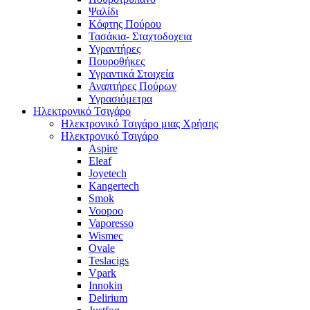
Ψαλίδι
Κόφτης Πούρου
Τασάκια- Σταχτοδοχεια
Υγραντήρες
Πουροθήκες
Υγραντικά Στοιχεία
Αναπτήρες Πούρων
Υγρασιόμετρα
Ηλεκτρονικό Τσιγάρο
Ηλεκτρονικό Τσιγάρο μιας Χρήσης
Ηλεκτρονικό Τσιγάρο
Aspire
Eleaf
Joyetech
Kangertech
Smok
Voopoo
Vaporesso
Wismec
Ovale
Teslacigs
Vpark
Innokin
Delirium