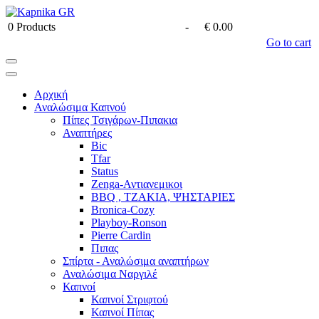
0
Products
-
€ 0.00
Go to cart
Αρχική
Αναλώσιμα Καπνού
Πίπες Τσιγάρων-Πιπακια
Αναπτήρες
Bic
Tfar
Status
Zenga-Αντιανεμικοι
BBQ , ΤΖΑΚΙΑ, ΨΗΣΤΑΡΙΕΣ
Bronica-Cozy
Playboy-Ronson
Pierre Cardin
Πιπας
Σπίρτα - Αναλώσιμα αναπτήρων
Αναλώσιμα Ναργιλέ
Καπνοί
Καπνοί Στριφτού
Καπνοί Πίπας