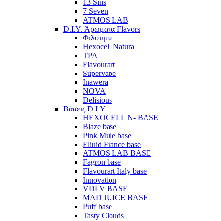
13 Sins
7 Seven
ATMOS LAB
D.I.Y. Άρώματα Flavors
Φιλοτιμο
Hexocell Natura
TPA
Flavourart
Supervape
Inawera
ΝOVA
Delisious
Βάσεις D.I.Y
HEXOCELL N- BASE
Blaze base
Pink Mule base
Eliuid France base
ATMOS LAB BASE
Fagron base
Flavourart Italy base
Innovation
VDLV BASE
MAD JUICE BASE
Puff base
Tasty Clouds