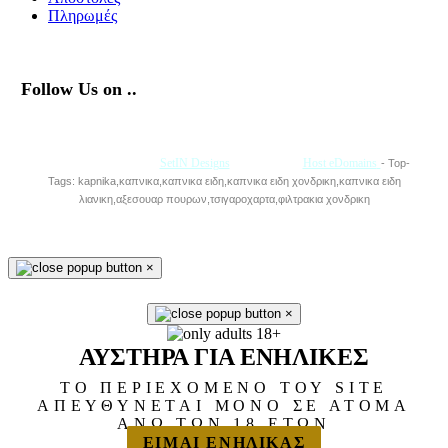
Πληρωμές
Follow Us on ..
Με την Υποστήριξη της
SetIN Designs
• Φιλοξενία
Host eDomains
- Top-
Tags: kapnika,καπνικα,καπνικα ειδη,καπνικα ειδη χονδρικη,καπνικα ειδη
λιανικη,αξεσουαρ πουρων,τσιγαροχαρτα,φιλτρακια χονδρικη
×
×
ΑΥΣΤΗΡΑ ΓΙΑ ΕΝΗΛΙΚΕΣ
ΤΟ ΠΕΡΙΕΧΟΜΕΝΟ ΤΟΥ SITE
ΑΠΕΥΘΥΝΕΤΑΙ ΜΟΝΟ ΣΕ ΑΤΟΜΑ
ΑΝΩ ΤΩΝ 18 ΕΤΩΝ
ΕΙΜΑΙ ΕΝΗΛΙΚΑΣ