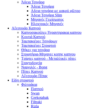
Άδεια Τσιγάρα
Άδεια Τσιγάρα
Αδεια τσιγάρα με μακρύ φίλτρο
Άδεια Τσιγάρα Slim
Μηχανές Γεμίσματος
Ηλεκτρικές Μηχανές
Αξεσουάρ Καπνού
Καπνοσακούλες-Υγραντηρακια καπνου
Κουτιά Καπνού
Ταμπακιέρες Τσιγάρων
Ταμπακιέρες Στριφτού
Θήκες για τσιγάρα
Στριφτήρια-Μηχανες κοπης καπνου
Τρίφτες καπνού - Μεταλλικές πίπες
Σταχτοδοχεία
Ναργιλές - Bong
Πίπες Καπνού
Αξεσουάρ Πίπας
Είδη στριφτού
Φιλτράκια
Παππού
Swan
Grekotabak
Filtraki
Rizla