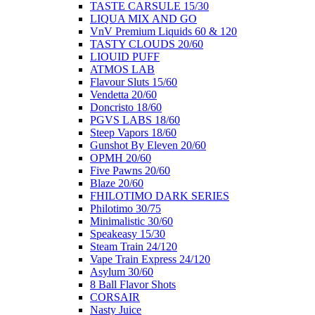
ΤΑSTE CARSULE 15/30
LIQUA MIX AND GO
VnV Premium Liquids 60 & 120
TASTY CLOUDS 20/60
LIOUID PUFF
ATMOS LAB
Flavour Sluts 15/60
Vendetta 20/60
Doncristo 18/60
PGVS LABS 18/60
Steep Vapors 18/60
Gunshot By Eleven 20/60
ΟΡΜΗ 20/60
Five Pawns 20/60
Blaze 20/60
FHILOTIMO DARK SERIES
Philotimo 30/75
Minimalistic 30/60
Speakeasy 15/30
Steam Train 24/120
Vape Train Express 24/120
Asylum 30/60
8 Βall Flavor Shots
CORSAIR
Nasty Juice