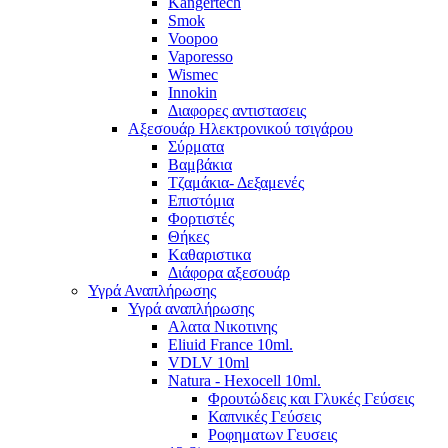
Kangertech
Smok
Voopoo
Vaporesso
Wismec
Ιnnokin
Διαφορες αντιστασεις
Αξεσουάρ Ηλεκτρονικού τσιγάρου
Σύρματα
Βαμβάκια
Τζαμάκια- Δεξαμενές
Επιστόμια
Φορτιστές
Θήκες
Kαθαριστικα
Διάφορα αξεσουάρ
Υγρά Αναπλήρωσης
Υγρά αναπλήρωσης
Aλατα Νικοτινης
Eliuid France 10ml.
VDLV 10ml
Natura - Hexocell 10ml.
Φρουτώδεις και Γλυκές Γεύσεις
Καπνικές Γεύσεις
Ροφηματων Γευσεις