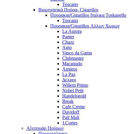
Toscano
Βιομηχανικά Πούρα- Cigarrilos
Πουρακια/Gigarillos Ιταλικα Toskanello
Toscano
Πουρακια/Gigarillos Αλλων Χωρων
La Aurora
Panter
Chazz
Agio
Vasco da Gama
Clubmaster
Macanudo
Amigos
La Paz
Δελφοι
Willem Primo
Nobel Petit
Handelsgold
Break
Cafe Creme
Davidoff
Pall Mall
J.Cortes
Αξεσουάρ Πούρων
Πουροτρύπανο