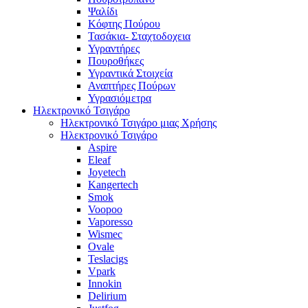
Ψαλίδι
Κόφτης Πούρου
Τασάκια- Σταχτοδοχεια
Υγραντήρες
Πουροθήκες
Υγραντικά Στοιχεία
Αναπτήρες Πούρων
Υγρασιόμετρα
Ηλεκτρονικό Τσιγάρο
Ηλεκτρονικό Τσιγάρο μιας Χρήσης
Ηλεκτρονικό Τσιγάρο
Aspire
Eleaf
Joyetech
Kangertech
Smok
Voopoo
Vaporesso
Wismec
Ovale
Teslacigs
Vpark
Innokin
Delirium