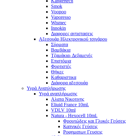
Kangertech
Smok
Voopoo
Vaporesso
Wismec
Ιnnokin
Διαφορες αντιστασεις
Αξεσουάρ Ηλεκτρονικού τσιγάρου
Σύρματα
Βαμβάκια
Τζαμάκια- Δεξαμενές
Επιστόμια
Φορτιστές
Θήκες
Kαθαριστικα
Διάφορα αξεσουάρ
Υγρά Αναπλήρωσης
Υγρά αναπλήρωσης
Aλατα Νικοτινης
Eliuid France 10ml.
VDLV 10ml
Natura - Hexocell 10ml.
Φρουτώδεις και Γλυκές Γεύσεις
Καπνικές Γεύσεις
Ροφηματων Γευσεις