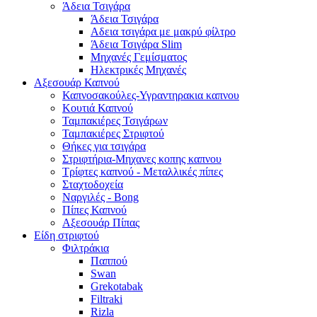
Άδεια Τσιγάρα
Άδεια Τσιγάρα
Αδεια τσιγάρα με μακρύ φίλτρο
Άδεια Τσιγάρα Slim
Μηχανές Γεμίσματος
Ηλεκτρικές Μηχανές
Αξεσουάρ Καπνού
Καπνοσακούλες-Υγραντηρακια καπνου
Κουτιά Καπνού
Ταμπακιέρες Τσιγάρων
Ταμπακιέρες Στριφτού
Θήκες για τσιγάρα
Στριφτήρια-Μηχανες κοπης καπνου
Τρίφτες καπνού - Μεταλλικές πίπες
Σταχτοδοχεία
Ναργιλές - Bong
Πίπες Καπνού
Αξεσουάρ Πίπας
Είδη στριφτού
Φιλτράκια
Παππού
Swan
Grekotabak
Filtraki
Rizla