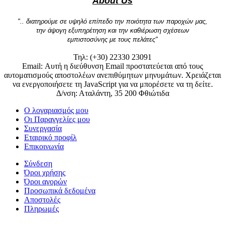
About Us
".. διατηρούμε σε υψηλό επίπεδο την ποιότητα των παροχών μας,
την άψογη εξυπηρέτηση και την καθιέρωση σχέσεων
εμπιστοσύνης με τους πελάτες"
Τηλ: (+30) 22330 23091
Email:
Αυτή η διεύθυνση Email προστατεύεται από τους
αυτοματισμούς αποστολέων ανεπιθύμητων μηνυμάτων. Χρειάζεται
να ενεργοποιήσετε τη JavaScript για να μπορέσετε να τη δείτε.
Δ/νση: Αταλάντη, 35 200 Φθιώτιδα
Ο λογαριασμός μου
Οι Παραγγελίες μου
Συνεργασία
Εταιρικό προφίλ
Επικοινωνία
Σύνδεση
Όροι χρήσης
Όροι αγορών
Προσωπικά δεδομένα
Αποστολές
Πληρωμές