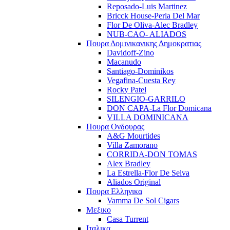
Reposado-Luis Martinez
Bricck House-Perla Del Mar
Flor De Oliva-Alec Bradley
NUB-CAO- ALIADOS
Πουρα Δομινικανικης Δημοκρατιας
Davidoff-Zino
Macanudo
Santiago-Dominikos
Vegafina-Cuesta Rey
Rocky Patel
SILENGIO-GARRILO
DON CAPA-La Flor Domicana
VILLA DOMINICANA
Πουρα Ονδουρας
A&G Mourtides
Villa Zamorano
CORRIDA-DON TOMAS
Alex Bradley
La Estrella-Flor De Selva
Aliados Original
Πουρα Ελληνικα
Vamma De Sol Cigars
Μεξικο
Casa Turrent
Ιταλικα