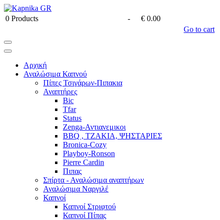
0
Products
-
€ 0.00
Go to cart
Αρχική
Αναλώσιμα Καπνού
Πίπες Τσιγάρων-Πιπακια
Αναπτήρες
Bic
Tfar
Status
Zenga-Αντιανεμικοι
BBQ , ΤΖΑΚΙΑ, ΨΗΣΤΑΡΙΕΣ
Bronica-Cozy
Playboy-Ronson
Pierre Cardin
Πιπας
Σπίρτα - Αναλώσιμα αναπτήρων
Αναλώσιμα Ναργιλέ
Καπνοί
Καπνοί Στριφτού
Καπνοί Πίπας