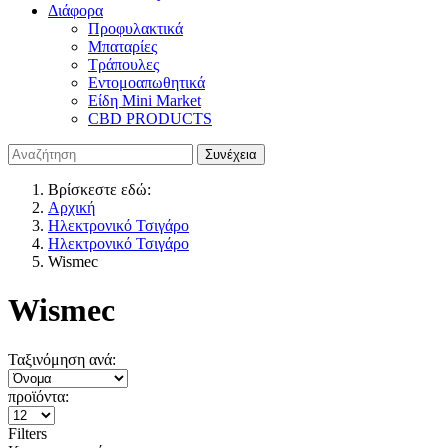
Διάφορα
Προφυλακτικά
Μπαταρίες
Τράπουλες
Εντομοαπωθητικά
Είδη Mini Market
CBD PRODUCTS
Βρίσκεστε εδώ:
Αρχική
Ηλεκτρονικό Τσιγάρο
Ηλεκτρονικό Τσιγάρο
Wismec
Wismec
Ταξινόμηση ανά:
προϊόντα:
Filters