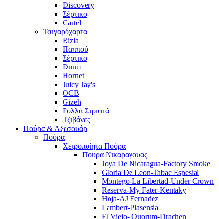
Discovery
Σέρτικο
Cartel
Τσιγαρόχαρτα
Rizla
Παππού
Σέρτικο
Drum
Hornet
Juicy Jay's
OCB
Gizeh
Ρολλά Στριφτά
Τζιβάνες
Πούρα & Αξεσουάρ
Πούρα
Χειροποίητα Πούρα
Πουρα Νικαραγουας
Joya De Nicaragua-Factory Smoke
Gloria De Leon-Tabac Espesial
Montego-La Libertad-Under Crown
Reserva-My Fater-Kentaky
Hoja-AJ Fernadez
Lambert-Plasensia
El Viejo- Quorum-Drachen