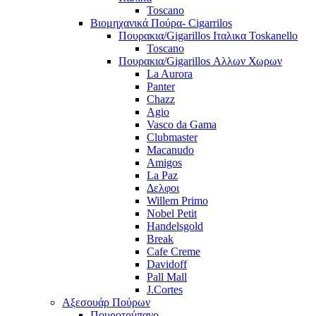
Toscano
Βιομηχανικά Πούρα- Cigarrilos
Πουρακια/Gigarillos Ιταλικα Toskanello
Toscano
Πουρακια/Gigarillos Αλλων Χωρων
La Aurora
Panter
Chazz
Agio
Vasco da Gama
Clubmaster
Macanudo
Amigos
La Paz
Δελφοι
Willem Primo
Nobel Petit
Handelsgold
Break
Cafe Creme
Davidoff
Pall Mall
J.Cortes
Αξεσουάρ Πούρων
Πουροτρύπανο