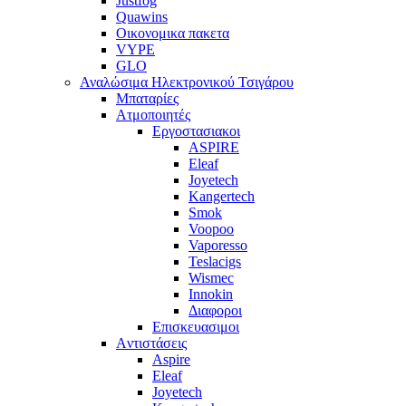
Justfog
Quawins
Οικονομικα πακετα
VYPE
GLO
Αναλώσιμα Ηλεκτρονικού Τσιγάρου
Μπαταρίες
Ατμοποιητές
Εργοστασιακοι
ΑSPIRE
Eleaf
Joyetech
Kangertech
Smok
Voopoo
Vaporesso
Teslacigs
Wismec
Innokin
Διαφοροι
Επισκευασιμοι
Aντιστάσεις
Aspire
Eleaf
Joyetech