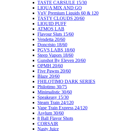
ΤΑSTE CARSULE 15/30
LIQUA MIX AND GO
VnV Premium Liquids 60 & 120
TASTY CLOUDS 20/60
LIOUID PUFF
ATMOS LAB
Flavour Sluts 15/60
Vendetta 20/60
Doncristo 18/60
PGVS LABS 18/60
Steep Vapors 18/60
Gunshot By Eleven 20/60
ΟΡΜΗ 20/60
Five Pawns 20/60
Blaze 20/60
FHILOTIMO DARK SERIES
Philotimo 30/75
Minimalistic 30/60
Speakeasy 15/30
Steam Train 24/120
Vape Train Express 24/120
Asylum 30/60
8 Βall Flavor Shots
CORSAIR
Nasty Juice