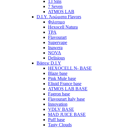
13 Sins
7 Seven
ATMOS LAB
D.I.Y. Άρώματα Flavors
Φιλοτιμο
Hexocell Natura
TPA
Flavourart
Supervape
Inawera
ΝOVA
Delisious
Βάσεις D.I.Y
HEXOCELL N- BASE
Blaze base
Pink Mule base
Eliuid France base
ATMOS LAB BASE
Fagron base
Flavourart Italy base
Innovation
VDLV BASE
MAD JUICE BASE
Puff base
Tasty Clouds