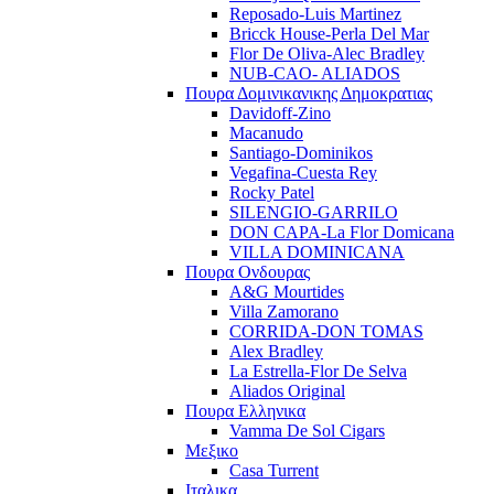
Reposado-Luis Martinez
Bricck House-Perla Del Mar
Flor De Oliva-Alec Bradley
NUB-CAO- ALIADOS
Πουρα Δομινικανικης Δημοκρατιας
Davidoff-Zino
Macanudo
Santiago-Dominikos
Vegafina-Cuesta Rey
Rocky Patel
SILENGIO-GARRILO
DON CAPA-La Flor Domicana
VILLA DOMINICANA
Πουρα Ονδουρας
A&G Mourtides
Villa Zamorano
CORRIDA-DON TOMAS
Alex Bradley
La Estrella-Flor De Selva
Aliados Original
Πουρα Ελληνικα
Vamma De Sol Cigars
Μεξικο
Casa Turrent
Ιταλικα