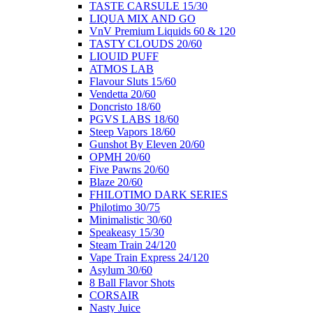
ΤΑSTE CARSULE 15/30
LIQUA MIX AND GO
VnV Premium Liquids 60 & 120
TASTY CLOUDS 20/60
LIOUID PUFF
ATMOS LAB
Flavour Sluts 15/60
Vendetta 20/60
Doncristo 18/60
PGVS LABS 18/60
Steep Vapors 18/60
Gunshot By Eleven 20/60
ΟΡΜΗ 20/60
Five Pawns 20/60
Blaze 20/60
FHILOTIMO DARK SERIES
Philotimo 30/75
Minimalistic 30/60
Speakeasy 15/30
Steam Train 24/120
Vape Train Express 24/120
Asylum 30/60
8 Βall Flavor Shots
CORSAIR
Nasty Juice