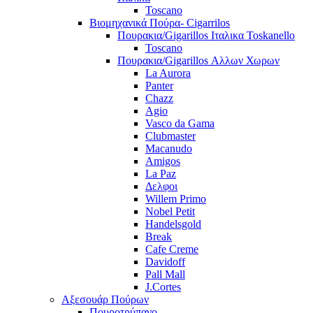
Toscano
Βιομηχανικά Πούρα- Cigarrilos
Πουρακια/Gigarillos Ιταλικα Toskanello
Toscano
Πουρακια/Gigarillos Αλλων Χωρων
La Aurora
Panter
Chazz
Agio
Vasco da Gama
Clubmaster
Macanudo
Amigos
La Paz
Δελφοι
Willem Primo
Nobel Petit
Handelsgold
Break
Cafe Creme
Davidoff
Pall Mall
J.Cortes
Αξεσουάρ Πούρων
Πουροτρύπανο