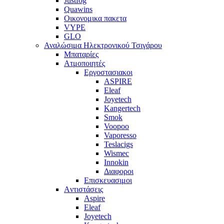
Justfog
Quawins
Οικονομικα πακετα
VYPE
GLO
Αναλώσιμα Ηλεκτρονικού Τσιγάρου
Μπαταρίες
Ατμοποιητές
Εργοστασιακοι
ΑSPIRE
Eleaf
Joyetech
Kangertech
Smok
Voopoo
Vaporesso
Teslacigs
Wismec
Innokin
Διαφοροι
Επισκευασιμοι
Aντιστάσεις
Aspire
Eleaf
Joyetech