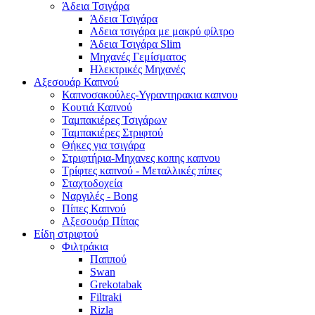
Άδεια Τσιγάρα
Άδεια Τσιγάρα
Αδεια τσιγάρα με μακρύ φίλτρο
Άδεια Τσιγάρα Slim
Μηχανές Γεμίσματος
Ηλεκτρικές Μηχανές
Αξεσουάρ Καπνού
Καπνοσακούλες-Υγραντηρακια καπνου
Κουτιά Καπνού
Ταμπακιέρες Τσιγάρων
Ταμπακιέρες Στριφτού
Θήκες για τσιγάρα
Στριφτήρια-Μηχανες κοπης καπνου
Τρίφτες καπνού - Μεταλλικές πίπες
Σταχτοδοχεία
Ναργιλές - Bong
Πίπες Καπνού
Αξεσουάρ Πίπας
Είδη στριφτού
Φιλτράκια
Παππού
Swan
Grekotabak
Filtraki
Rizla