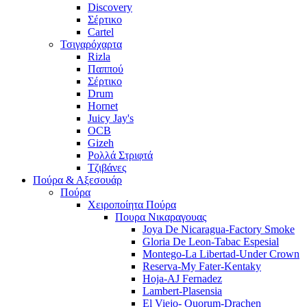
Discovery
Σέρτικο
Cartel
Τσιγαρόχαρτα
Rizla
Παππού
Σέρτικο
Drum
Hornet
Juicy Jay's
OCB
Gizeh
Ρολλά Στριφτά
Τζιβάνες
Πούρα & Αξεσουάρ
Πούρα
Χειροποίητα Πούρα
Πουρα Νικαραγουας
Joya De Nicaragua-Factory Smoke
Gloria De Leon-Tabac Espesial
Montego-La Libertad-Under Crown
Reserva-My Fater-Kentaky
Hoja-AJ Fernadez
Lambert-Plasensia
El Viejo- Quorum-Drachen