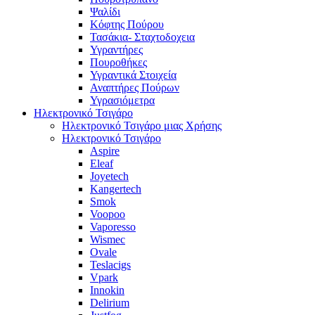
Ψαλίδι
Κόφτης Πούρου
Τασάκια- Σταχτοδοχεια
Υγραντήρες
Πουροθήκες
Υγραντικά Στοιχεία
Αναπτήρες Πούρων
Υγρασιόμετρα
Ηλεκτρονικό Τσιγάρο
Ηλεκτρονικό Τσιγάρο μιας Χρήσης
Ηλεκτρονικό Τσιγάρο
Aspire
Eleaf
Joyetech
Kangertech
Smok
Voopoo
Vaporesso
Wismec
Ovale
Teslacigs
Vpark
Innokin
Delirium