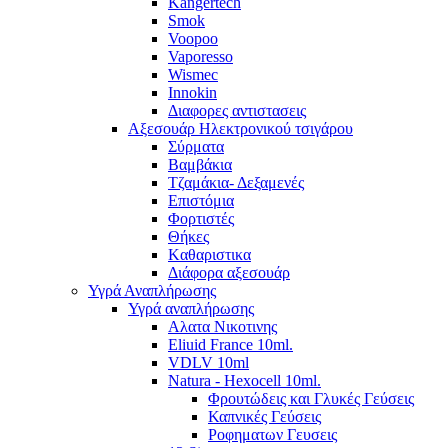
Kangertech
Smok
Voopoo
Vaporesso
Wismec
Ιnnokin
Διαφορες αντιστασεις
Αξεσουάρ Ηλεκτρονικού τσιγάρου
Σύρματα
Βαμβάκια
Τζαμάκια- Δεξαμενές
Επιστόμια
Φορτιστές
Θήκες
Kαθαριστικα
Διάφορα αξεσουάρ
Υγρά Αναπλήρωσης
Υγρά αναπλήρωσης
Aλατα Νικοτινης
Eliuid France 10ml.
VDLV 10ml
Natura - Hexocell 10ml.
Φρουτώδεις και Γλυκές Γεύσεις
Καπνικές Γεύσεις
Ροφηματων Γευσεις