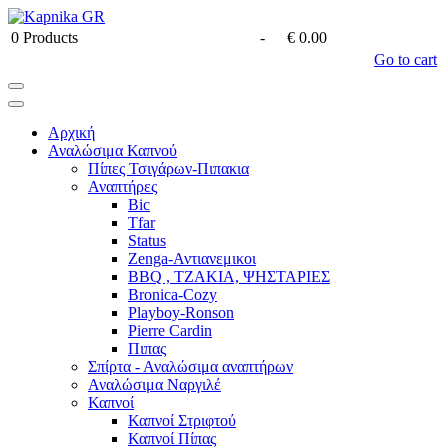
0
Products
-
€ 0.00
Go to cart
Αρχική
Αναλώσιμα Καπνού
Πίπες Τσιγάρων-Πιπακια
Αναπτήρες
Bic
Tfar
Status
Zenga-Αντιανεμικοι
BBQ , ΤΖΑΚΙΑ, ΨΗΣΤΑΡΙΕΣ
Bronica-Cozy
Playboy-Ronson
Pierre Cardin
Πιπας
Σπίρτα - Αναλώσιμα αναπτήρων
Αναλώσιμα Ναργιλέ
Καπνοί
Καπνοί Στριφτού
Καπνοί Πίπας