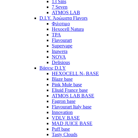
13 Sins
7 Seven
ATMOS LAB
D.I.Y. Άρώματα Flavors
Φιλοτιμο
Hexocell Natura
TPA
Flavourart
Supervape
Inawera
ΝOVA
Delisious
Βάσεις D.I.Y
HEXOCELL N- BASE
Blaze base
Pink Mule base
Eliuid France base
ATMOS LAB BASE
Fagron base
Flavourart Italy base
Innovation
VDLV BASE
MAD JUICE BASE
Puff base
Tasty Clouds