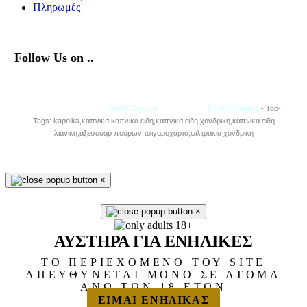
Πληρωμές
Follow Us on ..
Με την Υποστήριξη της
SetIN Designs
• Φιλοξενία
Host eDomains
- Top-
Tags: kapnika,καπνικα,καπνικα ειδη,καπνικα ειδη χονδρικη,καπνικα ειδη
λιανικη,αξεσουαρ πουρων,τσιγαροχαρτα,φιλτρακια χονδρικη
×
×
ΑΥΣΤΗΡΑ ΓΙΑ ΕΝΗΛΙΚΕΣ
ΤΟ ΠΕΡΙΕΧΟΜΕΝΟ ΤΟΥ SITE
ΑΠΕΥΘΥΝΕΤΑΙ ΜΟΝΟ ΣΕ ΑΤΟΜΑ
ΑΝΩ ΤΩΝ 18 ΕΤΩΝ
ΕΙΜΑΙ ΕΝΗΛΙΚΑΣ