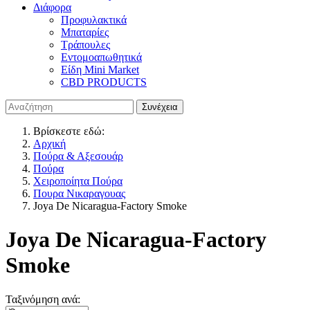
Διάφορα
Προφυλακτικά
Μπαταρίες
Τράπουλες
Εντομοαπωθητικά
Είδη Mini Market
CBD PRODUCTS
Βρίσκεστε εδώ:
Αρχική
Πούρα & Αξεσουάρ
Πούρα
Χειροποίητα Πούρα
Πουρα Νικαραγουας
Joya De Nicaragua-Factory Smoke
Joya De Nicaragua-Factory
Smoke
Ταξινόμηση ανά: