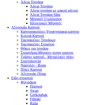
Άδεια Τσιγάρα
Άδεια Τσιγάρα
Αδεια τσιγάρα με μακρύ φίλτρο
Άδεια Τσιγάρα Slim
Μηχανές Γεμίσματος
Ηλεκτρικές Μηχανές
Αξεσουάρ Καπνού
Καπνοσακούλες-Υγραντηρακια καπνου
Κουτιά Καπνού
Ταμπακιέρες Τσιγάρων
Ταμπακιέρες Στριφτού
Θήκες για τσιγάρα
Στριφτήρια-Μηχανες κοπης καπνου
Τρίφτες καπνού - Μεταλλικές πίπες
Σταχτοδοχεία
Ναργιλές - Bong
Πίπες Καπνού
Αξεσουάρ Πίπας
Είδη στριφτού
Φιλτράκια
Παππού
Swan
Grekotabak
Filtraki
Rizla