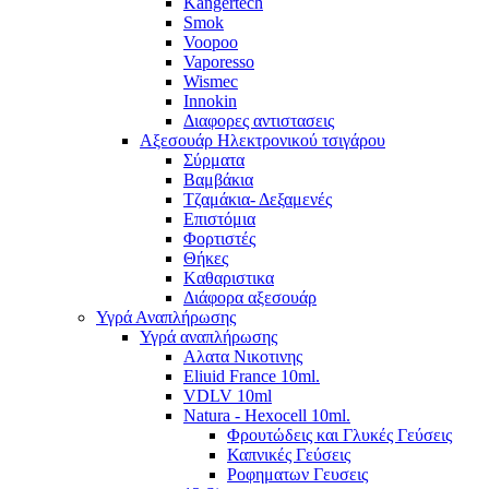
Kangertech
Smok
Voopoo
Vaporesso
Wismec
Ιnnokin
Διαφορες αντιστασεις
Αξεσουάρ Ηλεκτρονικού τσιγάρου
Σύρματα
Βαμβάκια
Τζαμάκια- Δεξαμενές
Επιστόμια
Φορτιστές
Θήκες
Kαθαριστικα
Διάφορα αξεσουάρ
Υγρά Αναπλήρωσης
Υγρά αναπλήρωσης
Aλατα Νικοτινης
Eliuid France 10ml.
VDLV 10ml
Natura - Hexocell 10ml.
Φρουτώδεις και Γλυκές Γεύσεις
Καπνικές Γεύσεις
Ροφηματων Γευσεις