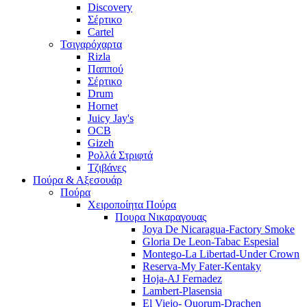
Discovery
Σέρτικο
Cartel
Τσιγαρόχαρτα
Rizla
Παππού
Σέρτικο
Drum
Hornet
Juicy Jay's
OCB
Gizeh
Ρολλά Στριφτά
Τζιβάνες
Πούρα & Αξεσουάρ
Πούρα
Χειροποίητα Πούρα
Πουρα Νικαραγουας
Joya De Nicaragua-Factory Smoke
Gloria De Leon-Tabac Espesial
Montego-La Libertad-Under Crown
Reserva-My Fater-Kentaky
Hoja-AJ Fernadez
Lambert-Plasensia
El Viejo- Quorum-Drachen