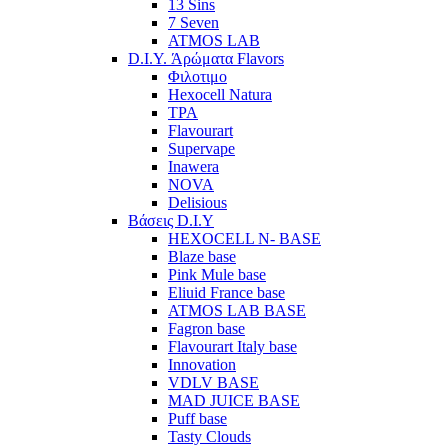
13 Sins
7 Seven
ATMOS LAB
D.I.Y. Άρώματα Flavors
Φιλοτιμο
Hexocell Natura
TPA
Flavourart
Supervape
Inawera
ΝOVA
Delisious
Βάσεις D.I.Y
HEXOCELL N- BASE
Blaze base
Pink Mule base
Eliuid France base
ATMOS LAB BASE
Fagron base
Flavourart Italy base
Innovation
VDLV BASE
MAD JUICE BASE
Puff base
Tasty Clouds