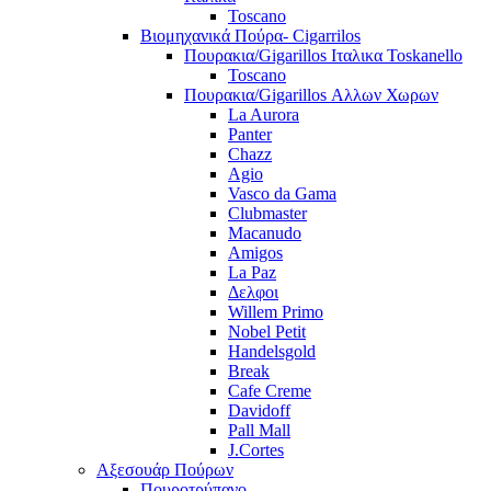
Toscano
Βιομηχανικά Πούρα- Cigarrilos
Πουρακια/Gigarillos Ιταλικα Toskanello
Toscano
Πουρακια/Gigarillos Αλλων Χωρων
La Aurora
Panter
Chazz
Agio
Vasco da Gama
Clubmaster
Macanudo
Amigos
La Paz
Δελφοι
Willem Primo
Nobel Petit
Handelsgold
Break
Cafe Creme
Davidoff
Pall Mall
J.Cortes
Αξεσουάρ Πούρων
Πουροτρύπανο