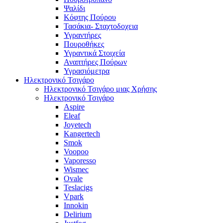
Ψαλίδι
Κόφτης Πούρου
Τασάκια- Σταχτοδοχεια
Υγραντήρες
Πουροθήκες
Υγραντικά Στοιχεία
Αναπτήρες Πούρων
Υγρασιόμετρα
Ηλεκτρονικό Τσιγάρο
Ηλεκτρονικό Τσιγάρο μιας Χρήσης
Ηλεκτρονικό Τσιγάρο
Aspire
Eleaf
Joyetech
Kangertech
Smok
Voopoo
Vaporesso
Wismec
Ovale
Teslacigs
Vpark
Innokin
Delirium