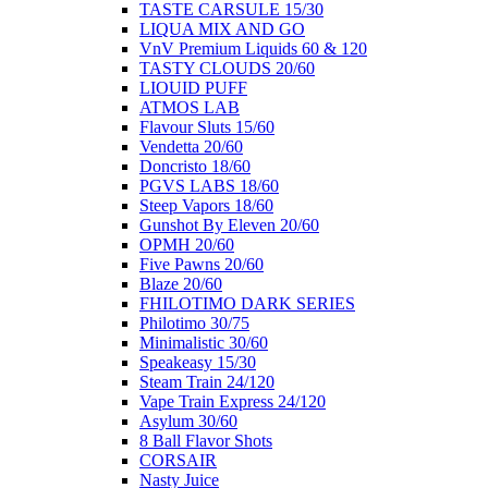
ΤΑSTE CARSULE 15/30
LIQUA MIX AND GO
VnV Premium Liquids 60 & 120
TASTY CLOUDS 20/60
LIOUID PUFF
ATMOS LAB
Flavour Sluts 15/60
Vendetta 20/60
Doncristo 18/60
PGVS LABS 18/60
Steep Vapors 18/60
Gunshot By Eleven 20/60
ΟΡΜΗ 20/60
Five Pawns 20/60
Blaze 20/60
FHILOTIMO DARK SERIES
Philotimo 30/75
Minimalistic 30/60
Speakeasy 15/30
Steam Train 24/120
Vape Train Express 24/120
Asylum 30/60
8 Βall Flavor Shots
CORSAIR
Nasty Juice