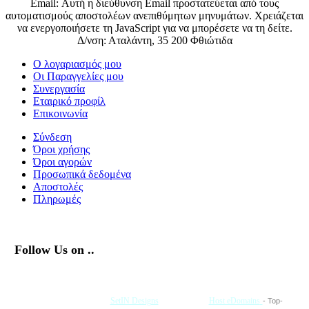
Email:
Αυτή η διεύθυνση Email προστατεύεται από τους
αυτοματισμούς αποστολέων ανεπιθύμητων μηνυμάτων. Χρειάζεται
να ενεργοποιήσετε τη JavaScript για να μπορέσετε να τη δείτε.
Δ/νση: Αταλάντη, 35 200 Φθιώτιδα
Ο λογαριασμός μου
Οι Παραγγελίες μου
Συνεργασία
Εταιρικό προφίλ
Επικοινωνία
Σύνδεση
Όροι χρήσης
Όροι αγορών
Προσωπικά δεδομένα
Αποστολές
Πληρωμές
Follow Us on ..
Με την Υποστήριξη της
SetIN Designs
• Φιλοξενία
Host eDomains
- Top-