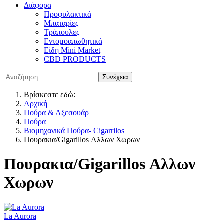
Διάφορα
Προφυλακτικά
Μπαταρίες
Τράπουλες
Εντομοαπωθητικά
Είδη Mini Market
CBD PRODUCTS
Βρίσκεστε εδώ:
Αρχική
Πούρα & Αξεσουάρ
Πούρα
Βιομηχανικά Πούρα- Cigarrilos
Πουρακια/Gigarillos Αλλων Χωρων
Πουρακια/Gigarillos Αλλων
Χωρων
La Aurora