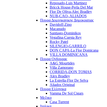
Reposado-Luis Martinez
Bricck House-Perla Del Mar
Flor De Oliva-Alec Bradley
NUB-CAO- ALIADOS
Πουρα Δομινικανικης Δημοκρατιας
Davidoff-Zino
Macanudo
Santiago-Dominikos
Vegafina-Cuesta Rey
Rocky Patel
SILENGIO-GARRILO
DON CAPA-La Flor Domicana
VILLA DOMINICANA
Πουρα Ονδουρας
A&G Mourtides
Villa Zamorano
CORRIDA-DON TOMAS
Alex Bradley
La Estrella-Flor De Selva
Aliados Original
Πουρα Ελληνικα
Vamma De Sol Cigars
Μεξικο
Casa Turrent
Ιταλικα