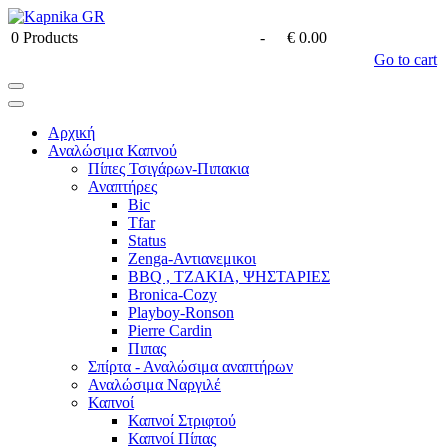
0
Products
-
€ 0.00
Go to cart
Αρχική
Αναλώσιμα Καπνού
Πίπες Τσιγάρων-Πιπακια
Αναπτήρες
Bic
Tfar
Status
Zenga-Αντιανεμικοι
BBQ , ΤΖΑΚΙΑ, ΨΗΣΤΑΡΙΕΣ
Bronica-Cozy
Playboy-Ronson
Pierre Cardin
Πιπας
Σπίρτα - Αναλώσιμα αναπτήρων
Αναλώσιμα Ναργιλέ
Καπνοί
Καπνοί Στριφτού
Καπνοί Πίπας