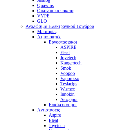
Justfog
Quawins
Οικονομικα πακετα
VYPE
GLO
Αναλώσιμα Ηλεκτρονικού Τσιγάρου
Μπαταρίες
Ατμοποιητές
Εργοστασιακοι
ΑSPIRE
Eleaf
Joyetech
Kangertech
Smok
Voopoo
Vaporesso
Teslacigs
Wismec
Innokin
Διαφοροι
Επισκευασιμοι
Aντιστάσεις
Aspire
Eleaf
Joyetech