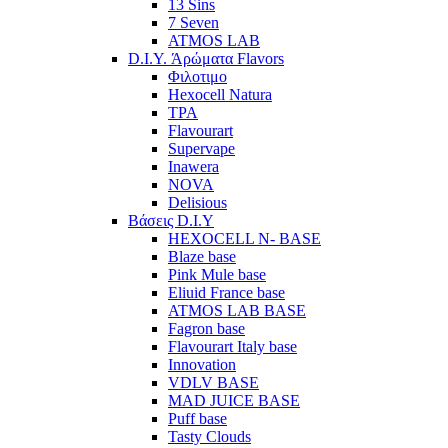
13 Sins
7 Seven
ATMOS LAB
D.I.Y. Άρώματα Flavors
Φιλοτιμο
Hexocell Natura
TPA
Flavourart
Supervape
Inawera
ΝOVA
Delisious
Βάσεις D.I.Y
HEXOCELL N- BASE
Blaze base
Pink Mule base
Eliuid France base
ATMOS LAB BASE
Fagron base
Flavourart Italy base
Innovation
VDLV BASE
MAD JUICE BASE
Puff base
Tasty Clouds