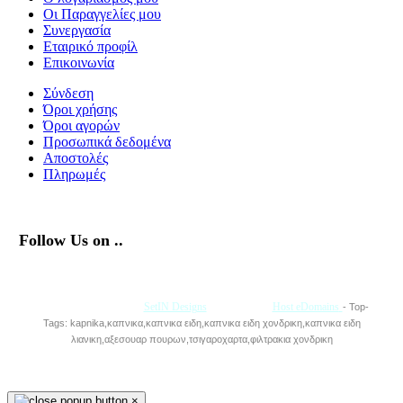
Οι Παραγγελίες μου
Συνεργασία
Εταιρικό προφίλ
Επικοινωνία
Σύνδεση
Όροι χρήσης
Όροι αγορών
Προσωπικά δεδομένα
Αποστολές
Πληρωμές
Follow Us on ..
Με την Υποστήριξη της
SetIN Designs
• Φιλοξενία
Host eDomains
- Top-
Tags: kapnika,καπνικα,καπνικα ειδη,καπνικα ειδη χονδρικη,καπνικα ειδη
λιανικη,αξεσουαρ πουρων,τσιγαροχαρτα,φιλτρακια χονδρικη
×