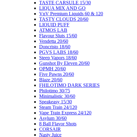
ΤΑSTE CARSULE 15/30
LIQUA MIX AND GO
VnV Premium Liquids 60 & 120
TASTY CLOUDS 20/60
LIOUID PUFF
ATMOS LAB
Flavour Sluts 15/60
Vendetta 20/60
Doncristo 18/60
PGVS LABS 18/60
Steep Vapors 18/60
Gunshot By Eleven 20/60
ΟΡΜΗ 20/60
Five Pawns 20/60
Blaze 20/60
FHILOTIMO DARK SERIES
Philotimo 30/75
Minimalistic 30/60
Speakeasy 15/30
Steam Train 24/120
Vape Train Express 24/120
Asylum 30/60
8 Βall Flavor Shots
CORSAIR
Nasty Juice