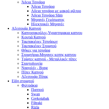
Άδεια Τσιγάρα
Άδεια Τσιγάρα
Αδεια τσιγάρα με μακρύ φίλτρο
Άδεια Τσιγάρα Slim
Μηχανές Γεμίσματος
Ηλεκτρικές Μηχανές
Αξεσουάρ Καπνού
Καπνοσακούλες-Υγραντηρακια καπνου
Κουτιά Καπνού
Ταμπακιέρες Τσιγάρων
Ταμπακιέρες Στριφτού
Θήκες για τσιγάρα
Στριφτήρια-Μηχανες κοπης καπνου
Τρίφτες καπνού - Μεταλλικές πίπες
Σταχτοδοχεία
Ναργιλές - Bong
Πίπες Καπνού
Αξεσουάρ Πίπας
Είδη στριφτού
Φιλτράκια
Παππού
Swan
Grekotabak
Filtraki
Rizla