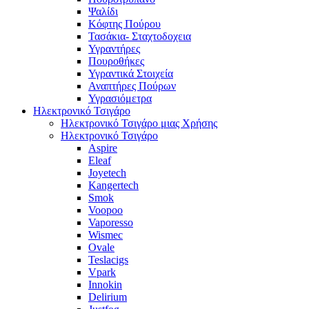
Ψαλίδι
Κόφτης Πούρου
Τασάκια- Σταχτοδοχεια
Υγραντήρες
Πουροθήκες
Υγραντικά Στοιχεία
Αναπτήρες Πούρων
Υγρασιόμετρα
Ηλεκτρονικό Τσιγάρο
Ηλεκτρονικό Τσιγάρο μιας Χρήσης
Ηλεκτρονικό Τσιγάρο
Aspire
Eleaf
Joyetech
Kangertech
Smok
Voopoo
Vaporesso
Wismec
Ovale
Teslacigs
Vpark
Innokin
Delirium