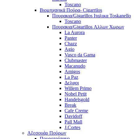
Toscano
Βιομηχανικά Πούρα- Cigarrilos
Πουρακια/Gigarillos Ιταλικα Toskanello
Toscano
Πουρακια/Gigarillos Αλλων Χωρων
La Aurora
Panter
Chazz
Agio
Vasco da Gama
Clubmaster
Macanudo
Amigos
La Paz
Δελφοι
Willem Primo
Nobel Petit
Handelsgold
Break
Cafe Creme
Davidoff
Pall Mall
J.Cortes
Αξεσουάρ Πούρων
Πουροτρύπανο