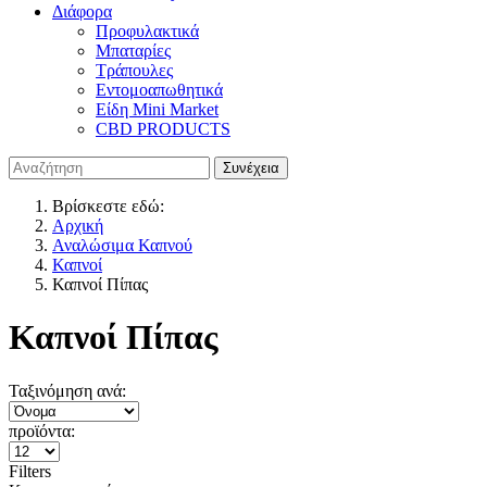
Διάφορα
Προφυλακτικά
Μπαταρίες
Τράπουλες
Εντομοαπωθητικά
Είδη Mini Market
CBD PRODUCTS
Βρίσκεστε εδώ:
Αρχική
Αναλώσιμα Καπνού
Καπνοί
Καπνοί Πίπας
Καπνοί Πίπας
Ταξινόμηση ανά:
προϊόντα:
Filters