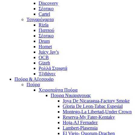
Discovery
Σέρτικο
Cartel
Τσιγαρόχαρτα
Rizla
Παππού
Σέρτικο
Drum
Hornet
Juicy Jay's
OCB
Gizeh
Ρολλά Στριφτά
Τζιβάνες
Πούρα & Αξεσουάρ
Πούρα
Χειροποίητα Πούρα
Πουρα Νικαραγουας
Joya De Nicaragua-Factory Smoke
Gloria De Leon-Tabac Espesial
Montego-La Libertad-Under Crown
Reserva-My Fater-Kentaky
Hoja-AJ Fernadez
Lambert-Plasensia
El Viejo- Quorum-Drachen