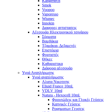
Kangertech
Smok
Voopoo
Vaporesso
Wismec
Ιnnokin
Διαφορες αντιστασεις
Αξεσουάρ Ηλεκτρονικού τσιγάρου
Σύρματα
Βαμβάκια
Τζαμάκια- Δεξαμενές
Επιστόμια
Φορτιστές
Θήκες
Kαθαριστικα
Διάφορα αξεσουάρ
Υγρά Αναπλήρωσης
Υγρά αναπλήρωσης
Aλατα Νικοτινης
Eliuid France 10ml.
VDLV 10ml
Natura - Hexocell 10ml.
Φρουτώδεις και Γλυκές Γεύσεις
Καπνικές Γεύσεις
Ροφηματων Γευσεις