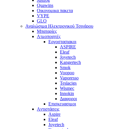
Justfog
Quawins
Οικονομικα πακετα
VYPE
GLO
Αναλώσιμα Ηλεκτρονικού Τσιγάρου
Μπαταρίες
Ατμοποιητές
Εργοστασιακοι
ΑSPIRE
Eleaf
Joyetech
Kangertech
Smok
Voopoo
Vaporesso
Teslacigs
Wismec
Innokin
Διαφοροι
Επισκευασιμοι
Aντιστάσεις
Aspire
Eleaf
Joyetech