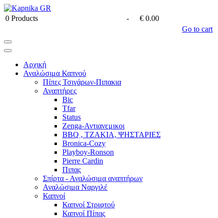
0
Products
-
€ 0.00
Go to cart
Αρχική
Αναλώσιμα Καπνού
Πίπες Τσιγάρων-Πιπακια
Αναπτήρες
Bic
Tfar
Status
Zenga-Αντιανεμικοι
BBQ , ΤΖΑΚΙΑ, ΨΗΣΤΑΡΙΕΣ
Bronica-Cozy
Playboy-Ronson
Pierre Cardin
Πιπας
Σπίρτα - Αναλώσιμα αναπτήρων
Αναλώσιμα Ναργιλέ
Καπνοί
Καπνοί Στριφτού
Καπνοί Πίπας