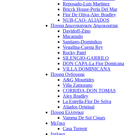
Reposado-Luis Martinez
Bricck House-Perla Del Mar
Flor De Oliva-Alec Bradley
NUB-CAO- ALIADOS
Πουρα Δομινικανικης Δημοκρατιας
Davidoff-Zino
Macanudo
Santiago-Dominikos
Vegafina-Cuesta Rey
Rocky Patel
SILENGIO-GARRILO
DON CAPA-La Flor Domicana
VILLA DOMINICANA
Πουρα Ονδουρας
A&G Mourtides
Villa Zamorano
CORRIDA-DON TOMAS
Alex Bradley
La Estrella-Flor De Selva
Aliados Original
Πουρα Ελληνικα
Vamma De Sol Cigars
Μεξικο
Casa Turrent
Ιταλικα