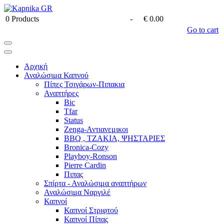
0
Products
-
€ 0.00
Go to cart
Αρχική
Αναλώσιμα Καπνού
Πίπες Τσιγάρων-Πιπακια
Αναπτήρες
Bic
Tfar
Status
Zenga-Αντιανεμικοι
BBQ , ΤΖΑΚΙΑ, ΨΗΣΤΑΡΙΕΣ
Bronica-Cozy
Playboy-Ronson
Pierre Cardin
Πιπας
Σπίρτα - Αναλώσιμα αναπτήρων
Αναλώσιμα Ναργιλέ
Καπνοί
Καπνοί Στριφτού
Καπνοί Πίπας