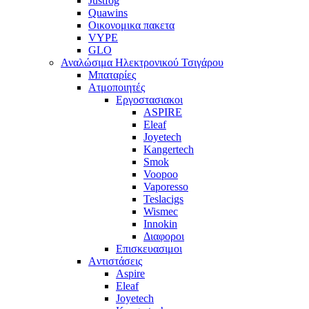
Justfog
Quawins
Οικονομικα πακετα
VYPE
GLO
Αναλώσιμα Ηλεκτρονικού Τσιγάρου
Μπαταρίες
Ατμοποιητές
Εργοστασιακοι
ΑSPIRE
Eleaf
Joyetech
Kangertech
Smok
Voopoo
Vaporesso
Teslacigs
Wismec
Innokin
Διαφοροι
Επισκευασιμοι
Aντιστάσεις
Aspire
Eleaf
Joyetech