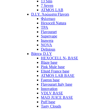
13 Sins
7 Seven
ATMOS LAB
D.I.Y. Άρώματα Flavors
Φιλοτιμο
Hexocell Natura
TPA
Flavourart
Supervape
Inawera
ΝOVA
Delisious
Βάσεις D.I.Y
HEXOCELL N- BASE
Blaze base
Pink Mule base
Eliuid France base
ATMOS LAB BASE
Fagron base
Flavourart Italy base
Innovation
VDLV BASE
MAD JUICE BASE
Puff base
Tasty Clouds