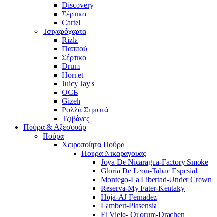
Discovery
Σέρτικο
Cartel
Τσιγαρόχαρτα
Rizla
Παππού
Σέρτικο
Drum
Hornet
Juicy Jay's
OCB
Gizeh
Ρολλά Στριφτά
Τζιβάνες
Πούρα & Αξεσουάρ
Πούρα
Χειροποίητα Πούρα
Πουρα Νικαραγουας
Joya De Nicaragua-Factory Smoke
Gloria De Leon-Tabac Espesial
Montego-La Libertad-Under Crown
Reserva-My Fater-Kentaky
Hoja-AJ Fernadez
Lambert-Plasensia
El Viejo- Quorum-Drachen