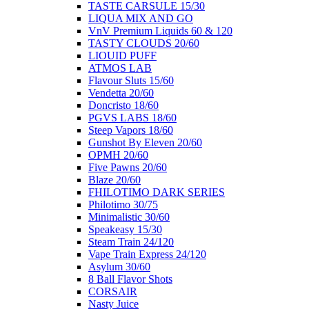
ΤΑSTE CARSULE 15/30
LIQUA MIX AND GO
VnV Premium Liquids 60 & 120
TASTY CLOUDS 20/60
LIOUID PUFF
ATMOS LAB
Flavour Sluts 15/60
Vendetta 20/60
Doncristo 18/60
PGVS LABS 18/60
Steep Vapors 18/60
Gunshot By Eleven 20/60
ΟΡΜΗ 20/60
Five Pawns 20/60
Blaze 20/60
FHILOTIMO DARK SERIES
Philotimo 30/75
Minimalistic 30/60
Speakeasy 15/30
Steam Train 24/120
Vape Train Express 24/120
Asylum 30/60
8 Βall Flavor Shots
CORSAIR
Nasty Juice