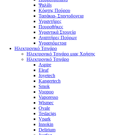
Ψαλίδι
Κόφτης Πούρου
Τασάκια- Σταχτοδοχεια
Υγραντήρες
Πουροθήκες
Υγραντικά Στοιχεία
Αναπτήρες Πούρων
Υγρασιόμετρα
Ηλεκτρονικό Τσιγάρο
Ηλεκτρονικό Τσιγάρο μιας Χρήσης
Ηλεκτρονικό Τσιγάρο
Aspire
Eleaf
Joyetech
Kangertech
Smok
Voopoo
Vaporesso
Wismec
Ovale
Teslacigs
Vpark
Innokin
Delirium