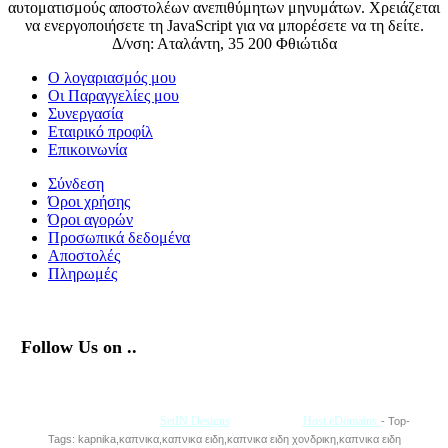
αυτοματισμούς αποστολέων ανεπιθύμητων μηνυμάτων. Χρειάζεται
να ενεργοποιήσετε τη JavaScript για να μπορέσετε να τη δείτε.
Δ/νση: Αταλάντη, 35 200 Φθιώτιδα
Ο λογαριασμός μου
Οι Παραγγελίες μου
Συνεργασία
Εταιρικό προφίλ
Επικοινωνία
Σύνδεση
Όροι χρήσης
Όροι αγορών
Προσωπικά δεδομένα
Αποστολές
Πληρωμές
Follow Us on ..
Με την Υποστήριξη της
SetIN Designs
• Φιλοξενία
Host eDomains
- Top-
Tags: kapnika,καπνικα,καπνικα ειδη,καπνικα ειδη χονδρικη,καπνικα ειδη