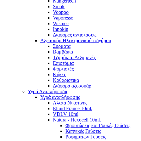
Kangertech
Smok
Voopoo
Vaporesso
Wismec
Ιnnokin
Διαφορες αντιστασεις
Αξεσουάρ Ηλεκτρονικού τσιγάρου
Σύρματα
Βαμβάκια
Τζαμάκια- Δεξαμενές
Επιστόμια
Φορτιστές
Θήκες
Kαθαριστικα
Διάφορα αξεσουάρ
Υγρά Αναπλήρωσης
Υγρά αναπλήρωσης
Aλατα Νικοτινης
Eliuid France 10ml.
VDLV 10ml
Natura - Hexocell 10ml.
Φρουτώδεις και Γλυκές Γεύσεις
Καπνικές Γεύσεις
Ροφηματων Γευσεις