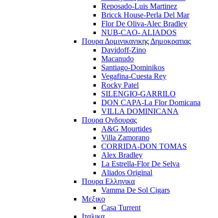
Reposado-Luis Martinez
Bricck House-Perla Del Mar
Flor De Oliva-Alec Bradley
NUB-CAO- ALIADOS
Πουρα Δομινικανικης Δημοκρατιας
Davidoff-Zino
Macanudo
Santiago-Dominikos
Vegafina-Cuesta Rey
Rocky Patel
SILENGIO-GARRILO
DON CAPA-La Flor Domicana
VILLA DOMINICANA
Πουρα Ονδουρας
A&G Mourtides
Villa Zamorano
CORRIDA-DON TOMAS
Alex Bradley
La Estrella-Flor De Selva
Aliados Original
Πουρα Ελληνικα
Vamma De Sol Cigars
Μεξικο
Casa Turrent
Ιταλικα