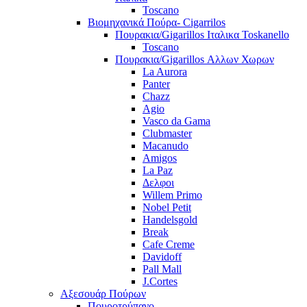
Toscano
Βιομηχανικά Πούρα- Cigarrilos
Πουρακια/Gigarillos Ιταλικα Toskanello
Toscano
Πουρακια/Gigarillos Αλλων Χωρων
La Aurora
Panter
Chazz
Agio
Vasco da Gama
Clubmaster
Macanudo
Amigos
La Paz
Δελφοι
Willem Primo
Nobel Petit
Handelsgold
Break
Cafe Creme
Davidoff
Pall Mall
J.Cortes
Αξεσουάρ Πούρων
Πουροτρύπανο