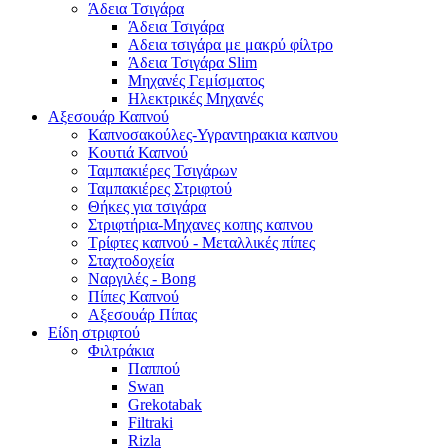
Άδεια Τσιγάρα
Άδεια Τσιγάρα
Αδεια τσιγάρα με μακρύ φίλτρο
Άδεια Τσιγάρα Slim
Μηχανές Γεμίσματος
Ηλεκτρικές Μηχανές
Αξεσουάρ Καπνού
Καπνοσακούλες-Υγραντηρακια καπνου
Κουτιά Καπνού
Ταμπακιέρες Τσιγάρων
Ταμπακιέρες Στριφτού
Θήκες για τσιγάρα
Στριφτήρια-Μηχανες κοπης καπνου
Τρίφτες καπνού - Μεταλλικές πίπες
Σταχτοδοχεία
Ναργιλές - Bong
Πίπες Καπνού
Αξεσουάρ Πίπας
Είδη στριφτού
Φιλτράκια
Παππού
Swan
Grekotabak
Filtraki
Rizla