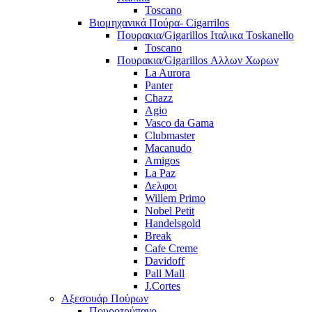
Toscano
Βιομηχανικά Πούρα- Cigarrilos
Πουρακια/Gigarillos Ιταλικα Toskanello
Toscano
Πουρακια/Gigarillos Αλλων Χωρων
La Aurora
Panter
Chazz
Agio
Vasco da Gama
Clubmaster
Macanudo
Amigos
La Paz
Δελφοι
Willem Primo
Nobel Petit
Handelsgold
Break
Cafe Creme
Davidoff
Pall Mall
J.Cortes
Αξεσουάρ Πούρων
Πουροτρύπανο