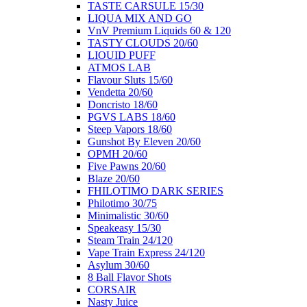
ΤΑSTE CARSULE 15/30
LIQUA MIX AND GO
VnV Premium Liquids 60 & 120
TASTY CLOUDS 20/60
LIOUID PUFF
ATMOS LAB
Flavour Sluts 15/60
Vendetta 20/60
Doncristo 18/60
PGVS LABS 18/60
Steep Vapors 18/60
Gunshot By Eleven 20/60
ΟΡΜΗ 20/60
Five Pawns 20/60
Blaze 20/60
FHILOTIMO DARK SERIES
Philotimo 30/75
Minimalistic 30/60
Speakeasy 15/30
Steam Train 24/120
Vape Train Express 24/120
Asylum 30/60
8 Βall Flavor Shots
CORSAIR
Nasty Juice