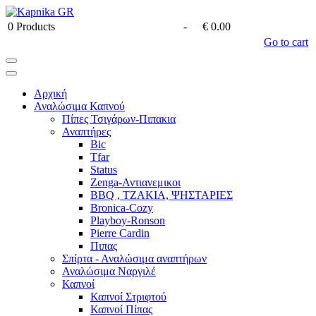
0
Products
-
€ 0.00
Go to cart
Αρχική
Αναλώσιμα Καπνού
Πίπες Τσιγάρων-Πιπακια
Αναπτήρες
Bic
Tfar
Status
Zenga-Αντιανεμικοι
BBQ , ΤΖΑΚΙΑ, ΨΗΣΤΑΡΙΕΣ
Bronica-Cozy
Playboy-Ronson
Pierre Cardin
Πιπας
Σπίρτα - Αναλώσιμα αναπτήρων
Αναλώσιμα Ναργιλέ
Καπνοί
Καπνοί Στριφτού
Καπνοί Πίπας