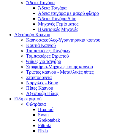
Άδεια Τσιγάρα
Άδεια Τσιγάρα
Αδεια τσιγάρα με μακρύ φίλτρο
Άδεια Τσιγάρα Slim
Μηχανές Γεμίσματος
Ηλεκτρικές Μηχανές
Αξεσουάρ Καπνού
Καπνοσακούλες-Υγραντηρακια καπνου
Κουτιά Καπνού
Ταμπακιέρες Τσιγάρων
Ταμπακιέρες Στριφτού
Θήκες για τσιγάρα
Στριφτήρια-Μηχανες κοπης καπνου
Τρίφτες καπνού - Μεταλλικές πίπες
Σταχτοδοχεία
Ναργιλές - Bong
Πίπες Καπνού
Αξεσουάρ Πίπας
Είδη στριφτού
Φιλτράκια
Παππού
Swan
Grekotabak
Filtraki
Rizla