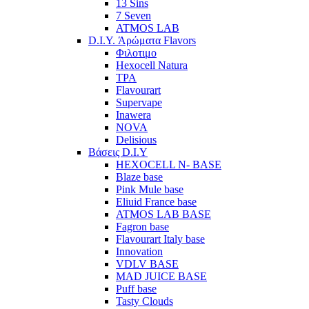
13 Sins
7 Seven
ATMOS LAB
D.I.Y. Άρώματα Flavors
Φιλοτιμο
Hexocell Natura
TPA
Flavourart
Supervape
Inawera
ΝOVA
Delisious
Βάσεις D.I.Y
HEXOCELL N- BASE
Blaze base
Pink Mule base
Eliuid France base
ATMOS LAB BASE
Fagron base
Flavourart Italy base
Innovation
VDLV BASE
MAD JUICE BASE
Puff base
Tasty Clouds