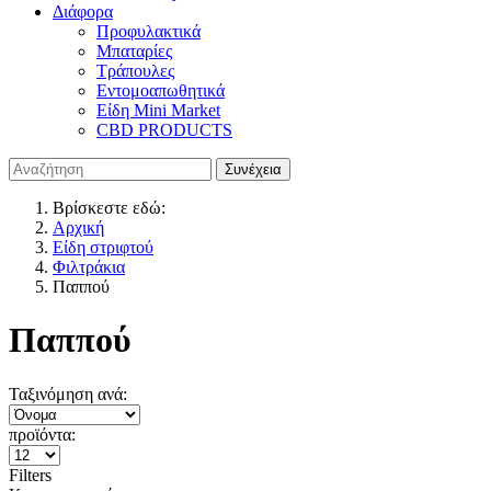
Διάφορα
Προφυλακτικά
Μπαταρίες
Τράπουλες
Εντομοαπωθητικά
Είδη Mini Market
CBD PRODUCTS
Βρίσκεστε εδώ:
Αρχική
Είδη στριφτού
Φιλτράκια
Παππού
Παππού
Ταξινόμηση ανά:
προϊόντα:
Filters