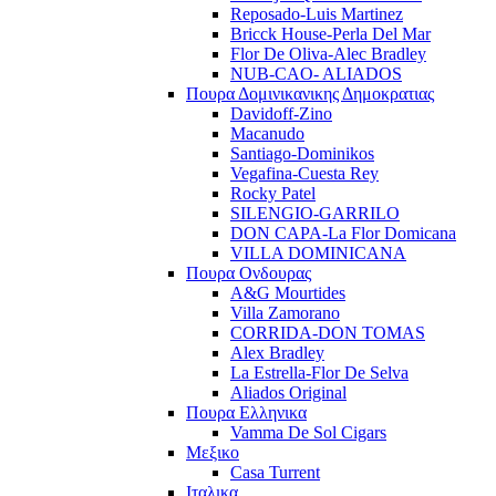
Reposado-Luis Martinez
Bricck House-Perla Del Mar
Flor De Oliva-Alec Bradley
NUB-CAO- ALIADOS
Πουρα Δομινικανικης Δημοκρατιας
Davidoff-Zino
Macanudo
Santiago-Dominikos
Vegafina-Cuesta Rey
Rocky Patel
SILENGIO-GARRILO
DON CAPA-La Flor Domicana
VILLA DOMINICANA
Πουρα Ονδουρας
A&G Mourtides
Villa Zamorano
CORRIDA-DON TOMAS
Alex Bradley
La Estrella-Flor De Selva
Aliados Original
Πουρα Ελληνικα
Vamma De Sol Cigars
Μεξικο
Casa Turrent
Ιταλικα