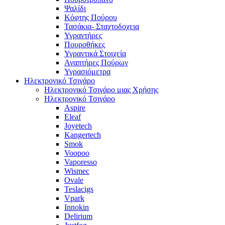
Ψαλίδι
Κόφτης Πούρου
Τασάκια- Σταχτοδοχεια
Υγραντήρες
Πουροθήκες
Υγραντικά Στοιχεία
Αναπτήρες Πούρων
Υγρασιόμετρα
Ηλεκτρονικό Τσιγάρο
Ηλεκτρονικό Τσιγάρο μιας Χρήσης
Ηλεκτρονικό Τσιγάρο
Aspire
Eleaf
Joyetech
Kangertech
Smok
Voopoo
Vaporesso
Wismec
Ovale
Teslacigs
Vpark
Innokin
Delirium