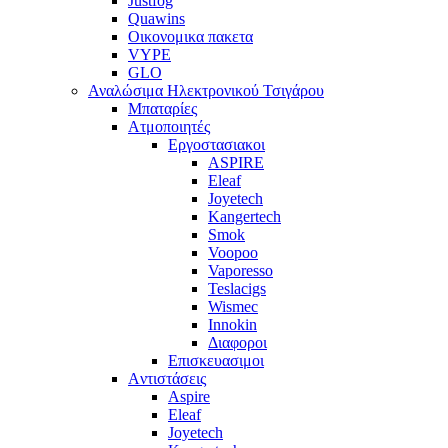
Justfog
Quawins
Οικονομικα πακετα
VYPE
GLO
Αναλώσιμα Ηλεκτρονικού Τσιγάρου
Μπαταρίες
Ατμοποιητές
Εργοστασιακοι
ΑSPIRE
Eleaf
Joyetech
Kangertech
Smok
Voopoo
Vaporesso
Teslacigs
Wismec
Innokin
Διαφοροι
Επισκευασιμοι
Aντιστάσεις
Aspire
Eleaf
Joyetech