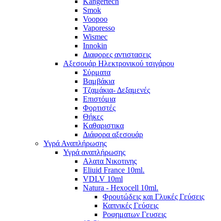
Kangertech
Smok
Voopoo
Vaporesso
Wismec
Ιnnokin
Διαφορες αντιστασεις
Αξεσουάρ Ηλεκτρονικού τσιγάρου
Σύρματα
Βαμβάκια
Τζαμάκια- Δεξαμενές
Επιστόμια
Φορτιστές
Θήκες
Kαθαριστικα
Διάφορα αξεσουάρ
Υγρά Αναπλήρωσης
Υγρά αναπλήρωσης
Aλατα Νικοτινης
Eliuid France 10ml.
VDLV 10ml
Natura - Hexocell 10ml.
Φρουτώδεις και Γλυκές Γεύσεις
Καπνικές Γεύσεις
Ροφηματων Γευσεις