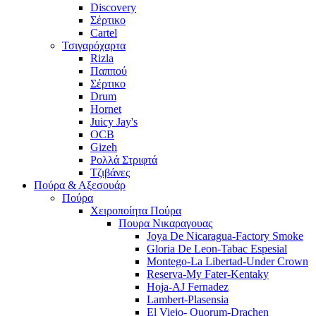
Discovery
Σέρτικο
Cartel
Τσιγαρόχαρτα
Rizla
Παππού
Σέρτικο
Drum
Hornet
Juicy Jay's
OCB
Gizeh
Ρολλά Στριφτά
Τζιβάνες
Πούρα & Αξεσουάρ
Πούρα
Χειροποίητα Πούρα
Πουρα Νικαραγουας
Joya De Nicaragua-Factory Smoke
Gloria De Leon-Tabac Espesial
Montego-La Libertad-Under Crown
Reserva-My Fater-Kentaky
Hoja-AJ Fernadez
Lambert-Plasensia
El Viejo- Quorum-Drachen