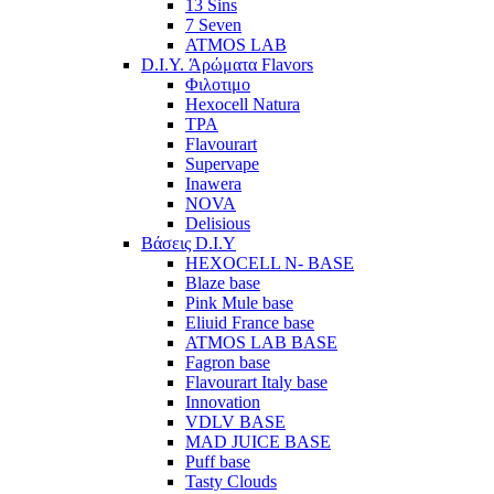
13 Sins
7 Seven
ATMOS LAB
D.I.Y. Άρώματα Flavors
Φιλοτιμο
Hexocell Natura
TPA
Flavourart
Supervape
Inawera
ΝOVA
Delisious
Βάσεις D.I.Y
HEXOCELL N- BASE
Blaze base
Pink Mule base
Eliuid France base
ATMOS LAB BASE
Fagron base
Flavourart Italy base
Innovation
VDLV BASE
MAD JUICE BASE
Puff base
Tasty Clouds