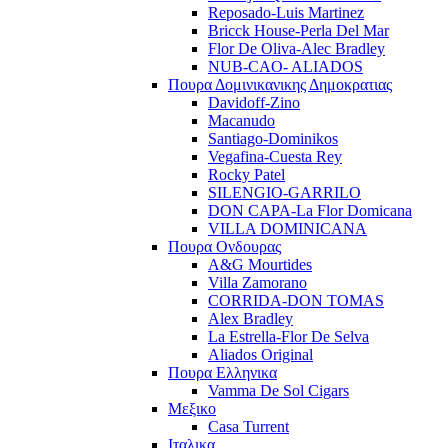
Reposado-Luis Martinez
Bricck House-Perla Del Mar
Flor De Oliva-Alec Bradley
NUB-CAO- ALIADOS
Πουρα Δομινικανικης Δημοκρατιας
Davidoff-Zino
Macanudo
Santiago-Dominikos
Vegafina-Cuesta Rey
Rocky Patel
SILENGIO-GARRILO
DON CAPA-La Flor Domicana
VILLA DOMINICANA
Πουρα Ονδουρας
A&G Mourtides
Villa Zamorano
CORRIDA-DON TOMAS
Alex Bradley
La Estrella-Flor De Selva
Aliados Original
Πουρα Ελληνικα
Vamma De Sol Cigars
Μεξικο
Casa Turrent
Ιταλικα