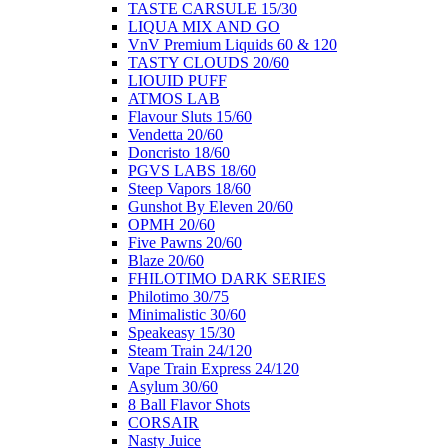
ΤΑSTE CARSULE 15/30
LIQUA MIX AND GO
VnV Premium Liquids 60 & 120
TASTY CLOUDS 20/60
LIOUID PUFF
ATMOS LAB
Flavour Sluts 15/60
Vendetta 20/60
Doncristo 18/60
PGVS LABS 18/60
Steep Vapors 18/60
Gunshot By Eleven 20/60
ΟΡΜΗ 20/60
Five Pawns 20/60
Blaze 20/60
FHILOTIMO DARK SERIES
Philotimo 30/75
Minimalistic 30/60
Speakeasy 15/30
Steam Train 24/120
Vape Train Express 24/120
Asylum 30/60
8 Βall Flavor Shots
CORSAIR
Nasty Juice