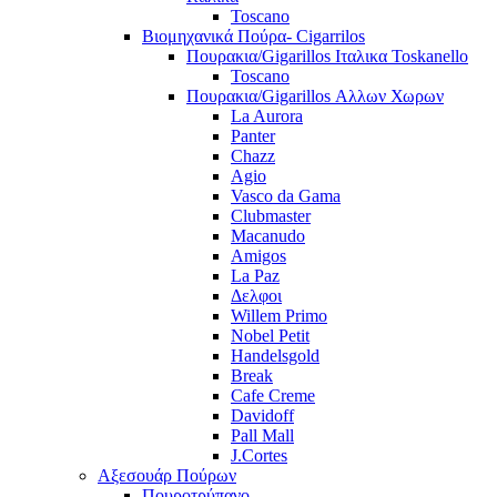
Toscano
Βιομηχανικά Πούρα- Cigarrilos
Πουρακια/Gigarillos Ιταλικα Toskanello
Toscano
Πουρακια/Gigarillos Αλλων Χωρων
La Aurora
Panter
Chazz
Agio
Vasco da Gama
Clubmaster
Macanudo
Amigos
La Paz
Δελφοι
Willem Primo
Nobel Petit
Handelsgold
Break
Cafe Creme
Davidoff
Pall Mall
J.Cortes
Αξεσουάρ Πούρων
Πουροτρύπανο