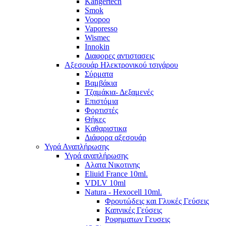
Kangertech
Smok
Voopoo
Vaporesso
Wismec
Ιnnokin
Διαφορες αντιστασεις
Αξεσουάρ Ηλεκτρονικού τσιγάρου
Σύρματα
Βαμβάκια
Τζαμάκια- Δεξαμενές
Επιστόμια
Φορτιστές
Θήκες
Kαθαριστικα
Διάφορα αξεσουάρ
Υγρά Αναπλήρωσης
Υγρά αναπλήρωσης
Aλατα Νικοτινης
Eliuid France 10ml.
VDLV 10ml
Natura - Hexocell 10ml.
Φρουτώδεις και Γλυκές Γεύσεις
Καπνικές Γεύσεις
Ροφηματων Γευσεις