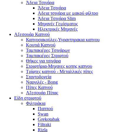
Άδεια Τσιγάρα
Άδεια Τσιγάρα
Αδεια τσιγάρα με μακρύ φίλτρο
Άδεια Τσιγάρα Slim
Μηχανές Γεμίσματος
Ηλεκτρικές Μηχανές
Αξεσουάρ Καπνού
Καπνοσακούλες-Υγραντηρακια καπνου
Κουτιά Καπνού
Ταμπακιέρες Τσιγάρων
Ταμπακιέρες Στριφτού
Θήκες για τσιγάρα
Στριφτήρια-Μηχανες κοπης καπνου
Τρίφτες καπνού - Μεταλλικές πίπες
Σταχτοδοχεία
Ναργιλές - Bong
Πίπες Καπνού
Αξεσουάρ Πίπας
Είδη στριφτού
Φιλτράκια
Παππού
Swan
Grekotabak
Filtraki
Rizla