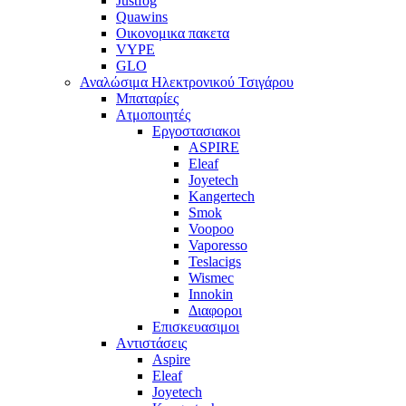
Justfog
Quawins
Οικονομικα πακετα
VYPE
GLO
Αναλώσιμα Ηλεκτρονικού Τσιγάρου
Μπαταρίες
Ατμοποιητές
Εργοστασιακοι
ΑSPIRE
Eleaf
Joyetech
Kangertech
Smok
Voopoo
Vaporesso
Teslacigs
Wismec
Innokin
Διαφοροι
Επισκευασιμοι
Aντιστάσεις
Aspire
Eleaf
Joyetech