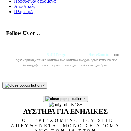
Προσωπικά δεδομένα
Αποστολές
Πληρωμές
Follow Us on ..
Με την Υποστήριξη της
SetIN Designs
• Φιλοξενία
Host eDomains
- Top-
Tags: kapnika,καπνικα,καπνικα ειδη,καπνικα ειδη χονδρικη,καπνικα ειδη
λιανικη,αξεσουαρ πουρων,τσιγαροχαρτα,φιλτρακια χονδρικη
×
×
ΑΥΣΤΗΡΑ ΓΙΑ ΕΝΗΛΙΚΕΣ
ΤΟ ΠΕΡΙΕΧΟΜΕΝΟ ΤΟΥ SITE
ΑΠΕΥΘΥΝΕΤΑΙ ΜΟΝΟ ΣΕ ΑΤΟΜΑ
ΑΝΩ ΤΩΝ 18 ΕΤΩΝ