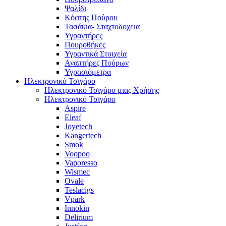
Ψαλίδι
Κόφτης Πούρου
Τασάκια- Σταχτοδοχεια
Υγραντήρες
Πουροθήκες
Υγραντικά Στοιχεία
Αναπτήρες Πούρων
Υγρασιόμετρα
Ηλεκτρονικό Τσιγάρο
Ηλεκτρονικό Τσιγάρο μιας Χρήσης
Ηλεκτρονικό Τσιγάρο
Aspire
Eleaf
Joyetech
Kangertech
Smok
Voopoo
Vaporesso
Wismec
Ovale
Teslacigs
Vpark
Innokin
Delirium