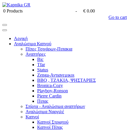
0
Products
-
€ 0.00
Go to cart
Αρχική
Αναλώσιμα Καπνού
Πίπες Τσιγάρων-Πιπακια
Αναπτήρες
Bic
Tfar
Status
Zenga-Αντιανεμικοι
BBQ , ΤΖΑΚΙΑ, ΨΗΣΤΑΡΙΕΣ
Bronica-Cozy
Playboy-Ronson
Pierre Cardin
Πιπας
Σπίρτα - Αναλώσιμα αναπτήρων
Αναλώσιμα Ναργιλέ
Καπνοί
Καπνοί Στριφτού
Καπνοί Πίπας