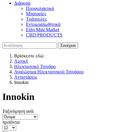
Διάφορα
Προφυλακτικά
Μπαταρίες
Τράπουλες
Εντομοαπωθητικά
Είδη Mini Market
CBD PRODUCTS
Βρίσκεστε εδώ:
Αρχική
Ηλεκτρονικό Τσιγάρο
Αναλώσιμα Ηλεκτρονικού Τσιγάρου
Aντιστάσεις
Ιnnokin
Ιnnokin
Ταξινόμηση ανά:
προϊόντα: