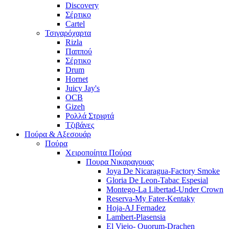
Discovery
Σέρτικο
Cartel
Τσιγαρόχαρτα
Rizla
Παππού
Σέρτικο
Drum
Hornet
Juicy Jay's
OCB
Gizeh
Ρολλά Στριφτά
Τζιβάνες
Πούρα & Αξεσουάρ
Πούρα
Χειροποίητα Πούρα
Πουρα Νικαραγουας
Joya De Nicaragua-Factory Smoke
Gloria De Leon-Tabac Espesial
Montego-La Libertad-Under Crown
Reserva-My Fater-Kentaky
Hoja-AJ Fernadez
Lambert-Plasensia
El Viejo- Quorum-Drachen