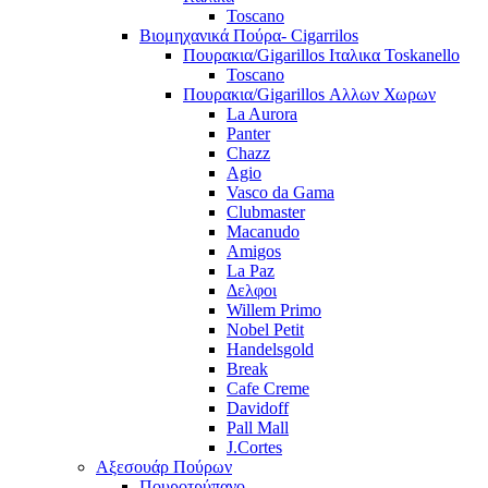
Toscano
Βιομηχανικά Πούρα- Cigarrilos
Πουρακια/Gigarillos Ιταλικα Toskanello
Toscano
Πουρακια/Gigarillos Αλλων Χωρων
La Aurora
Panter
Chazz
Agio
Vasco da Gama
Clubmaster
Macanudo
Amigos
La Paz
Δελφοι
Willem Primo
Nobel Petit
Handelsgold
Break
Cafe Creme
Davidoff
Pall Mall
J.Cortes
Αξεσουάρ Πούρων
Πουροτρύπανο