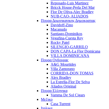
Reposado-Luis Martinez
Bricck House-Perla Del Mar
Flor De Oliva-Alec Bradley
NUB-CAO- ALIADOS
Πουρα Δομινικανικης Δημοκρατιας
Davidoff-Zino
Macanudo
Santiago-Dominikos
Vegafina-Cuesta Rey
Rocky Patel
SILENGIO-GARRILO
DON CAPA-La Flor Domicana
VILLA DOMINICANA
Πουρα Ονδουρας
A&G Mourtides
Villa Zamorano
CORRIDA-DON TOMAS
Alex Bradley
La Estrella-Flor De Selva
Aliados Original
Πουρα Ελληνικα
Vamma De Sol Cigars
Μεξικο
Casa Turrent
Ιταλικα