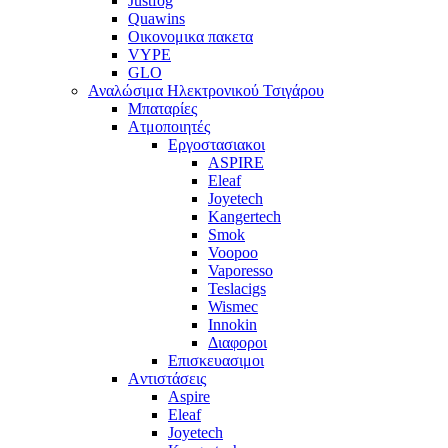
Justfog
Quawins
Οικονομικα πακετα
VYPE
GLO
Αναλώσιμα Ηλεκτρονικού Τσιγάρου
Μπαταρίες
Ατμοποιητές
Εργοστασιακοι
ΑSPIRE
Eleaf
Joyetech
Kangertech
Smok
Voopoo
Vaporesso
Teslacigs
Wismec
Innokin
Διαφοροι
Επισκευασιμοι
Aντιστάσεις
Aspire
Eleaf
Joyetech