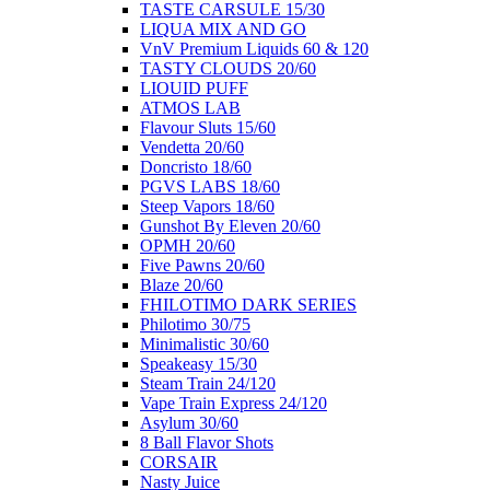
ΤΑSTE CARSULE 15/30
LIQUA MIX AND GO
VnV Premium Liquids 60 & 120
TASTY CLOUDS 20/60
LIOUID PUFF
ATMOS LAB
Flavour Sluts 15/60
Vendetta 20/60
Doncristo 18/60
PGVS LABS 18/60
Steep Vapors 18/60
Gunshot By Eleven 20/60
ΟΡΜΗ 20/60
Five Pawns 20/60
Blaze 20/60
FHILOTIMO DARK SERIES
Philotimo 30/75
Minimalistic 30/60
Speakeasy 15/30
Steam Train 24/120
Vape Train Express 24/120
Asylum 30/60
8 Βall Flavor Shots
CORSAIR
Nasty Juice