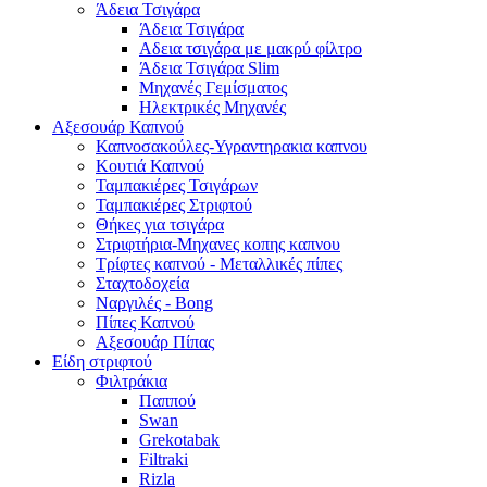
Άδεια Τσιγάρα
Άδεια Τσιγάρα
Αδεια τσιγάρα με μακρύ φίλτρο
Άδεια Τσιγάρα Slim
Μηχανές Γεμίσματος
Ηλεκτρικές Μηχανές
Αξεσουάρ Καπνού
Καπνοσακούλες-Υγραντηρακια καπνου
Κουτιά Καπνού
Ταμπακιέρες Τσιγάρων
Ταμπακιέρες Στριφτού
Θήκες για τσιγάρα
Στριφτήρια-Μηχανες κοπης καπνου
Τρίφτες καπνού - Μεταλλικές πίπες
Σταχτοδοχεία
Ναργιλές - Bong
Πίπες Καπνού
Αξεσουάρ Πίπας
Είδη στριφτού
Φιλτράκια
Παππού
Swan
Grekotabak
Filtraki
Rizla