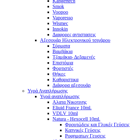
Kangertech
Smok
Voopoo
Vaporesso
Wismec
Ιnnokin
Διαφορες αντιστασεις
Αξεσουάρ Ηλεκτρονικού τσιγάρου
Σύρματα
Βαμβάκια
Τζαμάκια- Δεξαμενές
Επιστόμια
Φορτιστές
Θήκες
Kαθαριστικα
Διάφορα αξεσουάρ
Υγρά Αναπλήρωσης
Υγρά αναπλήρωσης
Aλατα Νικοτινης
Eliuid France 10ml.
VDLV 10ml
Natura - Hexocell 10ml.
Φρουτώδεις και Γλυκές Γεύσεις
Καπνικές Γεύσεις
Ροφηματων Γευσεις