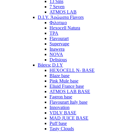
13 Sins
7 Seven
ATMOS LAB
D.I.Y. Άρώματα Flavors
Φιλοτιμο
Hexocell Natura
TPA
Flavourart
Supervape
Inawera
ΝOVA
Delisious
Βάσεις D.I.Y
HEXOCELL N- BASE
Blaze base
Pink Mule base
Eliuid France base
ATMOS LAB BASE
Fagron base
Flavourart Italy base
Innovation
VDLV BASE
MAD JUICE BASE
Puff base
Tasty Clouds