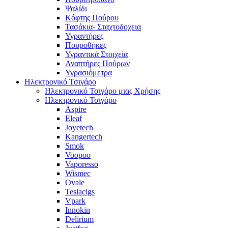
Ψαλίδι
Κόφτης Πούρου
Τασάκια- Σταχτοδοχεια
Υγραντήρες
Πουροθήκες
Υγραντικά Στοιχεία
Αναπτήρες Πούρων
Υγρασιόμετρα
Ηλεκτρονικό Τσιγάρο
Ηλεκτρονικό Τσιγάρο μιας Χρήσης
Ηλεκτρονικό Τσιγάρο
Aspire
Eleaf
Joyetech
Kangertech
Smok
Voopoo
Vaporesso
Wismec
Ovale
Teslacigs
Vpark
Innokin
Delirium