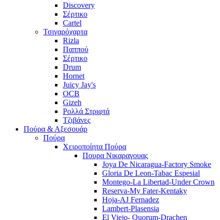
Discovery
Σέρτικο
Cartel
Τσιγαρόχαρτα
Rizla
Παππού
Σέρτικο
Drum
Hornet
Juicy Jay's
OCB
Gizeh
Ρολλά Στριφτά
Τζιβάνες
Πούρα & Αξεσουάρ
Πούρα
Χειροποίητα Πούρα
Πουρα Νικαραγουας
Joya De Nicaragua-Factory Smoke
Gloria De Leon-Tabac Espesial
Montego-La Libertad-Under Crown
Reserva-My Fater-Kentaky
Hoja-AJ Fernadez
Lambert-Plasensia
El Viejo- Quorum-Drachen