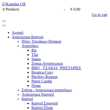
0
Products
-
€ 0.00
Go to cart
Αρχική
Αναλώσιμα Καπνού
Πίπες Τσιγάρων-Πιπακια
Αναπτήρες
Bic
Tfar
Status
Zenga-Αντιανεμικοι
BBQ , ΤΖΑΚΙΑ, ΨΗΣΤΑΡΙΕΣ
Bronica-Cozy
Playboy-Ronson
Pierre Cardin
Πιπας
Σπίρτα - Αναλώσιμα αναπτήρων
Αναλώσιμα Ναργιλέ
Καπνοί
Καπνοί Στριφτού
Καπνοί Πίπας