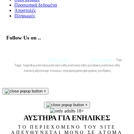
Προσωπικά δεδομένα
Αποστολές
Πληρωμές
Follow Us on ..
Με την Υποστήριξη της
SetIN Designs
• Φιλοξενία
Host eDomains
- Top-
Tags: kapnika,καπνικα,καπνικα ειδη,καπνικα ειδη χονδρικη,καπνικα ειδη
λιανικη,αξεσουαρ πουρων,τσιγαροχαρτα,φιλτρακια χονδρικη
×
×
ΑΥΣΤΗΡΑ ΓΙΑ ΕΝΗΛΙΚΕΣ
ΤΟ ΠΕΡΙΕΧΟΜΕΝΟ ΤΟΥ SITE
ΑΠΕΥΘΥΝΕΤΑΙ ΜΟΝΟ ΣΕ ΑΤΟΜΑ