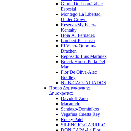
Gloria De Leon-Tabac
Espesial
Montego-La Libertad-
Under Crown
Reserva-My Fater-
Kentaky
Hoja-AJ Fernadez
Lambert-Plasensia
El Viejo- Quorum-
Drachen
Reposado-Luis Martinez
Bricck House-Perla Del
Mar
Flor De Oliva-Alec
Bradley
NUB-CAO- ALIADOS
Πουρα Δομινικανικης
Δημοκρατιας
Davidoff-Zino
Macanudo
Santiago-Dominikos
Vegafina-Cuesta Rey
Rocky Patel
SILENGIO-GARRILO
DON CAPA-La Flor