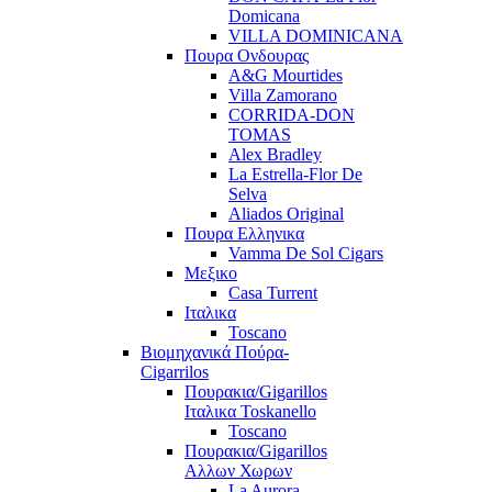
Domicana
VILLA DOMINICANA
Πουρα Ονδουρας
A&G Mourtides
Villa Zamorano
CORRIDA-DON
TOMAS
Alex Bradley
La Estrella-Flor De
Selva
Aliados Original
Πουρα Ελληνικα
Vamma De Sol Cigars
Μεξικο
Casa Turrent
Ιταλικα
Toscano
Βιομηχανικά Πούρα-
Cigarrilos
Πουρακια/Gigarillos
Ιταλικα Toskanello
Toscano
Πουρακια/Gigarillos
Αλλων Χωρων
La Aurora