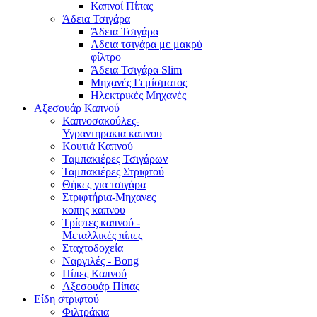
Καπνοί Πίπας
Άδεια Τσιγάρα
Άδεια Τσιγάρα
Αδεια τσιγάρα με μακρύ
φίλτρο
Άδεια Τσιγάρα Slim
Μηχανές Γεμίσματος
Ηλεκτρικές Μηχανές
Αξεσουάρ Καπνού
Καπνοσακούλες-
Υγραντηρακια καπνου
Κουτιά Καπνού
Ταμπακιέρες Τσιγάρων
Ταμπακιέρες Στριφτού
Θήκες για τσιγάρα
Στριφτήρια-Μηχανες
κοπης καπνου
Τρίφτες καπνού -
Μεταλλικές πίπες
Σταχτοδοχεία
Ναργιλές - Bong
Πίπες Καπνού
Αξεσουάρ Πίπας
Είδη στριφτού
Φιλτράκια