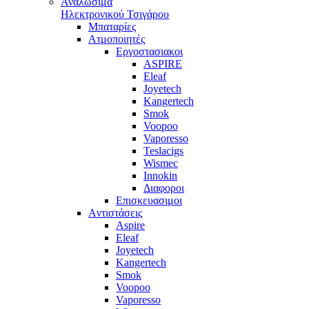
Αναλώσιμα
Ηλεκτρονικού Τσιγάρου
Μπαταρίες
Ατμοποιητές
Εργοστασιακοι
ΑSPIRE
Eleaf
Joyetech
Kangertech
Smok
Voopoo
Vaporesso
Teslacigs
Wismec
Innokin
Διαφοροι
Επισκευασιμοι
Aντιστάσεις
Aspire
Eleaf
Joyetech
Kangertech
Smok
Voopoo
Vaporesso