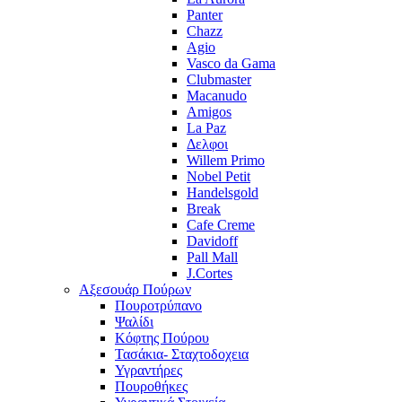
Panter
Chazz
Agio
Vasco da Gama
Clubmaster
Macanudo
Amigos
La Paz
Δελφοι
Willem Primo
Nobel Petit
Handelsgold
Break
Cafe Creme
Davidoff
Pall Mall
J.Cortes
Αξεσουάρ Πούρων
Πουροτρύπανο
Ψαλίδι
Κόφτης Πούρου
Τασάκια- Σταχτοδοχεια
Υγραντήρες
Πουροθήκες