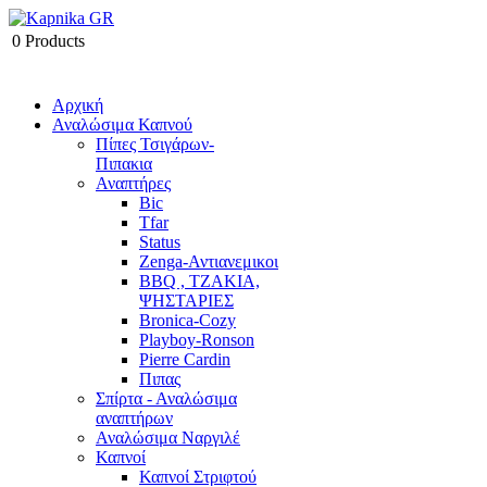
0
Products
Αρχική
Αναλώσιμα Καπνού
Πίπες Τσιγάρων-
Πιπακια
Αναπτήρες
Bic
Tfar
Status
Zenga-Αντιανεμικοι
BBQ , ΤΖΑΚΙΑ,
ΨΗΣΤΑΡΙΕΣ
Bronica-Cozy
Playboy-Ronson
Pierre Cardin
Πιπας
Σπίρτα - Αναλώσιμα
αναπτήρων
Αναλώσιμα Ναργιλέ
Καπνοί
Καπνοί Στριφτού