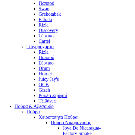
Παππού
Swan
Grekotabak
Filtraki
Rizla
Discovery
Σέρτικο
Cartel
Τσιγαρόχαρτα
Rizla
Παππού
Σέρτικο
Drum
Hornet
Juicy Jay's
OCB
Gizeh
Ρολλά Στριφτά
Τζιβάνες
Πούρα & Αξεσουάρ
Πούρα
Χειροποίητα Πούρα
Πουρα Νικαραγουας
Joya De Nicaragua-
Factory Smoke