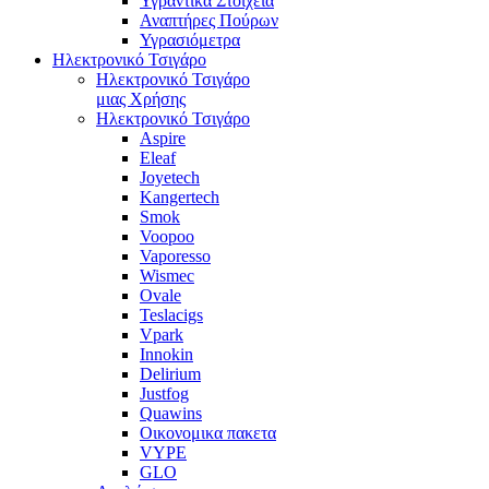
Υγραντικά Στοιχεία
Αναπτήρες Πούρων
Υγρασιόμετρα
Ηλεκτρονικό Τσιγάρο
Ηλεκτρονικό Τσιγάρο
μιας Χρήσης
Ηλεκτρονικό Τσιγάρο
Aspire
Eleaf
Joyetech
Kangertech
Smok
Voopoo
Vaporesso
Wismec
Ovale
Teslacigs
Vpark
Innokin
Delirium
Justfog
Quawins
Οικονομικα πακετα
VYPE
GLO